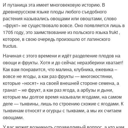
И путаница эта имеет многовековую историю. В
древнерусском языке плоды любого съедобного
растения назывались овощами или овоштами, слово
«фрукт» не существовало вовсе. Оно появляется лишь в
1705 году, это заимствование из польского языка frukt ,
которое, в свою очередь произошло от латинского
fructus.
Начиная с этого времени и идёт разделение плодов на
овощи и фрукты. Хотя и до сейчас неразберихи хватает!
Как вам понравится, что малина, клубника, ежевика –
вовсе не ягоды, а как раз фрукты — многокостянки,
которые «носят» на своей внешней стороне семена, а
гранат – не фрукт, а как раз ягода, а арбузы и дыни,
которые мы долгое время называли ягодами, на самом
деле — тыквины, лишь по строению схожие с ягодами. К
тыквинам относят и огурцы с тыквами, а мы их считаем
овощами.
У вас может возникнуть справедливый вопрос, а что нам