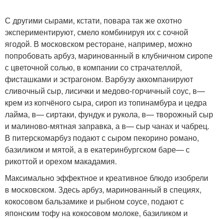
С другими сырами, кстати, повара так же охотно
экспериментируют, смело комбинируя их с сочной
ягодой. В московском ресторане, например, можно
попробовать арбуз, маринованный в клубничном сиропе
с цветочной солью, в компании со страчателлой,
фисташками и эстрагоном. Варбузу аккомпанируют
сливочный сыр, лисички и медово-горчичный соус, в—
крем из копчёного сыра, сироп из топинамбура и цедра
лайма, в— сиртаки, фундук и рукола, в— творожный сыр
и малиново-мятная заправка, а в— сыр чанах и чабрец.
В питерскомарбуз подают с сыром пекорино романо,
базиликом и мятой, а в екатеринбургском баре— с
рикоттой и орехом макадамия.
Максимально эффектное и креативное блюдо изобрели
в московском. Здесь арбуз, маринованный в специях,
кокосовом бальзамике и рыбном соусе, подают с
японским тофу на кокосовом молоке, базиликом и