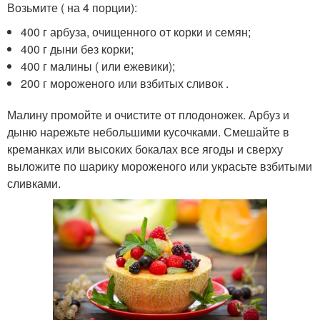
Возьмите ( на 4 порции):
400 г арбуза, очищенного от корки и семян;
400 г дыни без корки;
400 г малины ( или ежевики);
200 г мороженого или взбитых сливок .
Малину промойте и очистите от плодоножек. Арбуз и
дыню нарежьте небольшими кусочками. Смешайте в
креманках или высоких бокалах все ягоды и сверху
выложите по шарику мороженого или украсьте взбитыми
сливками.