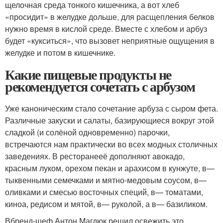
щелочная среда тонкого кишечника, а вот хлеб
«просидит» в желудке дольше, для расщепления белков
нужно время в кислой среде. Вместе с хлебом и арбуз
будет «кукситься», что вызовет неприятные ощущения в
желудке и потом в кишечнике.
Какие пищевые продукты не
рекомендуется сочетать с арбузом
Уже каноническим стало сочетание арбуза с сыром фета.
Различные закуски и салаты, базирующиеся вокруг этой
сладкой (и солёной одновременно) парочки,
встречаются нам практически во всех модных столичных
заведениях. В ресторанееё дополняют авокадо,
красным луком, орехом пекан и арахисом в кунжуте, в—
тыквенными семечками и мятно-медовым соусом, в—
оливками и смесью восточных специй, в— томатами,
киноа, редисом и мятой, в— руколой, а в— базиликом.
Вбренд-шеф Антон Магдюк решил освежить это