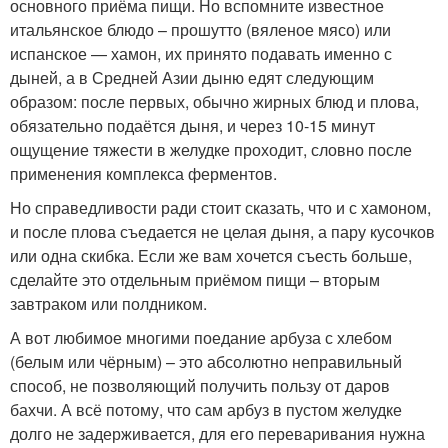
основного приёма пищи. Но вспомните известное
итальянское блюдо – прошутто (вяленое мясо) или
испанское — хамон, их принято подавать именно с
дыней, а в Средней Азии дыню едят следующим
образом: после первых, обычно жирных блюд и плова,
обязательно подаётся дыня, и через 10-15 минут
ощущение тяжести в желудке проходит, словно после
применения комплекса ферментов.
Но справедливости ради стоит сказать, что и с хамоном,
и после плова съедается не целая дыня, а пару кусочков
или одна скибка. Если же вам хочется съесть больше,
сделайте это отдельным приёмом пищи – вторым
завтраком или полдником.
А вот любимое многими поедание арбуза с хлебом
(белым или чёрным) – это абсолютно неправильный
способ, не позволяющий получить пользу от даров
бахчи. А всё потому, что сам арбуз в пустом желудке
долго не задерживается, для его переваривания нужна