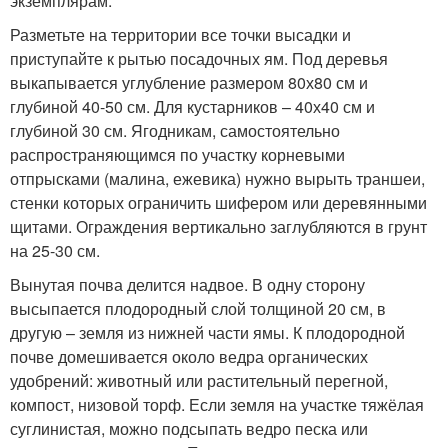
экземплярам.
Разметьте на территории все точки высадки и
приступайте к рытью посадочных ям. Под деревья
выкапывается углубление размером 80х80 см и
глубиной 40-50 см. Для кустарников – 40х40 см и
глубиной 30 см. Ягодникам, самостоятельно
распространяющимся по участку корневыми
отпрысками (малина, ежевика) нужно вырыть траншеи,
стенки которых ограничить шифером или деревянными
щитами. Ограждения вертикально заглубляются в грунт
на 25-30 см.
Вынутая почва делится надвое. В одну сторону
высыпается плодородный слой толщиной 20 см, в
другую – земля из нижней части ямы. К плодородной
почве домешивается около ведра органических
удобрений: животный или растительный перегной,
компост, низовой торф. Если земля на участке тяжёлая
суглинистая, можно подсыпать ведро песка или