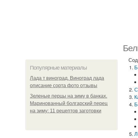
Бел
Сод
Б
Популярные материалы
Лада т виноград. Виноград лада
описание сорта фото отзывы
С
Зеленые перцы на зиму в банках.
К
Маринованный болгарский перец
Б
на зиму: 11 рецептов заготовки
Л