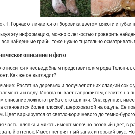
ок 1. Горчак отличается от боровика цветом мякоти и губки
ьзуя эту информацию, можно с легкостью проверить найден
 все найденные грибы тоже нужно тщательно осматривать в
ническое описание и фото
к относится к несъедобным представителям рода Телопил, 
онт. Как же он выглядит?
чание: Растет на деревьях и получает от них сладкий сок с
элементы и воду. Иногда бывает сапрофитом, селится на пн
м описание ложного гриба с его шляпки. Она крупная, име
а становится более плоской, шероховатой на ощупь. Ее пов
ам. Цвет варьируется от светло-коричневого до темно-бурого.
я часть шляпки и мякоть имеют молочно-розовый цвет, в р
оватый оттенок. Имеет неприятный запах и горький вкус. Н