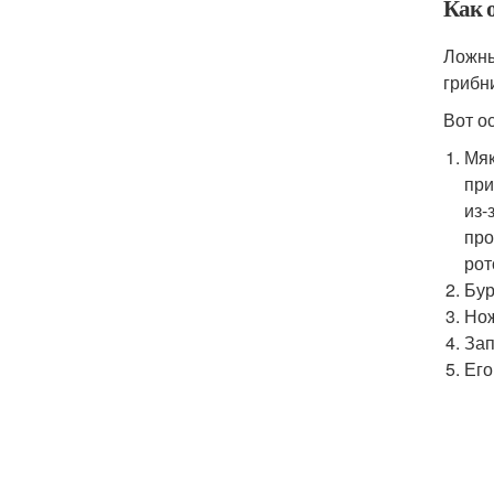
Как 
Ложны
грибн
Вот о
Мяк
при
из-
про
рот
Бур
Нож
Зап
Его