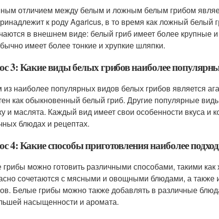
ным отличием между белым и ложным белым грибом являет
принадлежит к роду Agaricus, в то время как ложный белый г
чаются в внешнем виде: белый гриб имеет более крупные и
обычно имеет более тонкие и хрупкие шляпки.
ос 3: Какие виды белых грибов наиболее популярн
 из наиболее популярных видов белых грибов является агар
тен как обыкновенный белый гриб. Другие популярные вид
ку и маслята. Каждый вид имеет свои особенности вкуса и к
чных блюдах и рецептах.
ос 4: Какие способы приготовления наиболее подхо
 грибы можно готовить различными способами, такими как ж
асно сочетаются с мясными и овощными блюдами, а также и
сов. Белые грибы можно также добавлять в различные блюда,
льшей насыщенности и аромата.