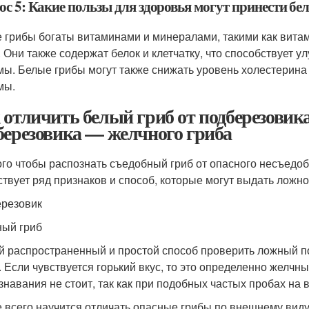
ос 5: Какие пользы для здоровья могут принести бе
 грибы богаты витаминами и минералами, такими как витам
. Они также содержат белок и клетчатку, что способствуе
мы. Белые грибы могут также снижать уровень холестерина
мы.
 отличить белый гриб от подберезовик
березовика — желчного гриба
ого чтобы распознать съедобный гриб от опасного несъедо
твует ряд признаков и способ, которые могут выдать ложно
резовик
ый гриб
 распространенный и простой способ проверить ложный под
. Если чувствуется горький вкус, то это определенно желчн
знавания не стоит, так как при подобных частых пробах на 
 всего научится отличать опасные грибы по внешнему виду