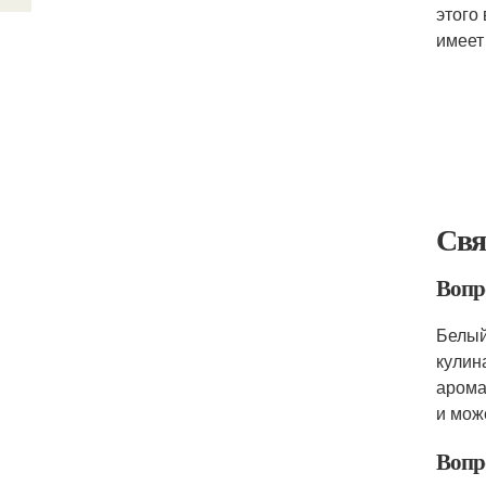
этого
имеет
Свя
Вопро
Белый
кулин
арома
и мож
Вопр