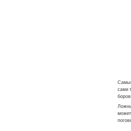
Самым
сами 
боров
Ложны
может
погов