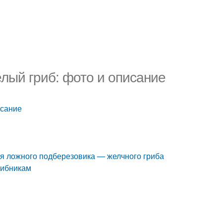
лый гриб: фото и описание
исание
ия ложного подберезовика — желчного гриба
рибникам