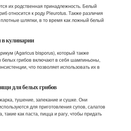
ся их родственная принадлежность. Белый
риб относится к роду Pleurotus. Также различия
 плотные шляпки, в то время как ложный белый
ы в кулинарии
икум (Agaricus bisporus), который также
ы белых грибов включают в себя шампиньоны,
онсистенции, что позволяет использовать их в
дящи для белых грибов
арка, тушение, запекание и сушке. Они
спользуются для приготовления супов, салатов
 такие как паста, пицца и рагу, чтобы придать