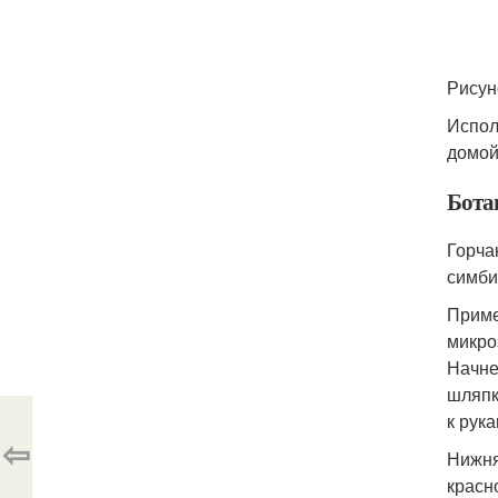
Рисун
Испол
домой
Бота
Горча
симби
Приме
микро
Начне
шляпк
к рук
⇦
Нижня
красн