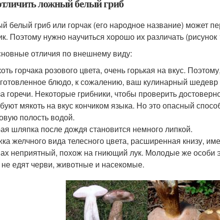
отличить ложный белый гриб
й белый гриб или горчак (его народное название) может п
ик. Поэтому нужно научиться хорошо их различать (рисунок 
сновные отличия по внешнему виду:
оть горчака розового цвета, очень горькая на вкус. Поэтому
готовленное блюдо, к сожалению, ваш кулинарный шедевр бу
за горечи. Некоторые грибники, чтобы проверить достоверно
буют мякоть на вкус кончиком языка. Но это опасный способ
овую полость водой.
ая шляпка после дождя становится немного липкой.
ка желчного вида телесного цвета, расширенная книзу, име
ах неприятный, похож на гниющий лук. Молодые же особи э
 не едят черви, животные и насекомые.