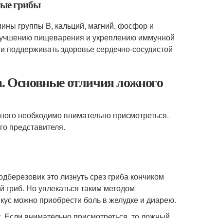
лые грибы
ины группы B, кальций, магний, фосфор и
т улучшению пищеварения и укреплению иммунной
 и поддерживать здоровье сердечно-сосудистой
а. Основные отличия ложного
бного необходимо внимательно присмотреться.
го представителя.
березовик это лизнуть срез гриба кончиком
ый гриб. Но увлекаться таким методом
вкус можно приобрести боль в желудке и диарею.
. Если внимательно присмотреться, то ложный