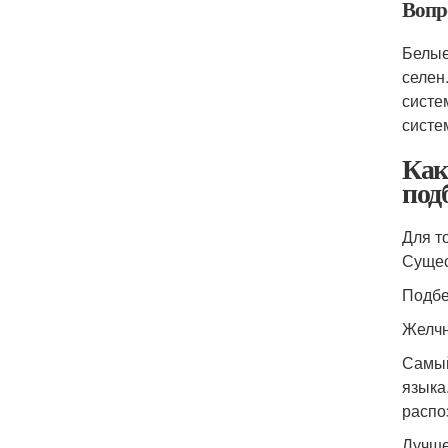
Вопр
Белые
селен
систе
систе
Как
под
Для т
Сущес
Подбе
Желчн
Самый
языка
распо
Лучше