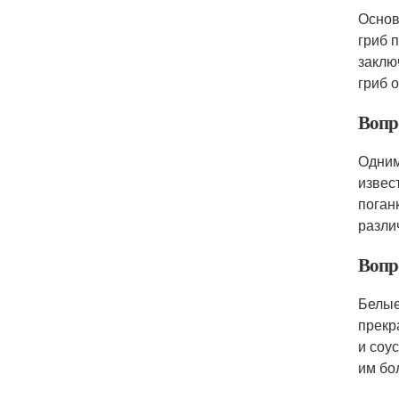
Основ
гриб 
заклю
гриб 
Вопр
Одним
извес
поган
разли
Вопр
Белые
прекр
и соу
им бо