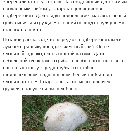
«переваливать» за тысячу. На сегодняшний день самым
популярным грибом у татарстанцев является
подберезовик. Далее идут подосиновик, маслята, белый
гриб, лисички и грузди. В осенний период популярными
становятся опята.
Потапов рассказал, что не редко с подберезовиками в
лукошко грибнику попадает желчный гриб. Он не
ядовитый, однако, очень горький на вкус. Даже
небольшой кусок такого гриба способен испортить весь
сбор и заготовку. Среди трубчатых грибов
(подберезовики, подосиновики, белый гриб и т. д.)
ядовитых нет. В Татарстане также много лисичек,
груздей, волнушек и им подобных.