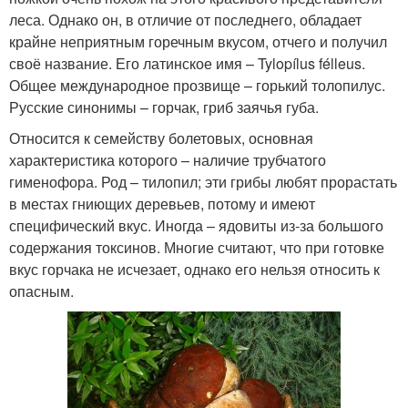
леса. Однако он, в отличие от последнего, обладает
крайне неприятным горечным вкусом, отчего и получил
своё название. Его латинское имя – Tylopílus félleus.
Общее международное прозвище – горький толопилус.
Русские синонимы – горчак, гриб заячья губа.
Относится к семейству болетовых, основная
характеристика которого – наличие трубчатого
гименофора. Род – тилопил; эти грибы любят прорастать
в местах гниющих деревьев, потому и имеют
специфический вкус. Иногда – ядовиты из-за большого
содержания токсинов. Многие считают, что при готовке
вкус горчака не исчезает, однако его нельзя относить к
опасным.