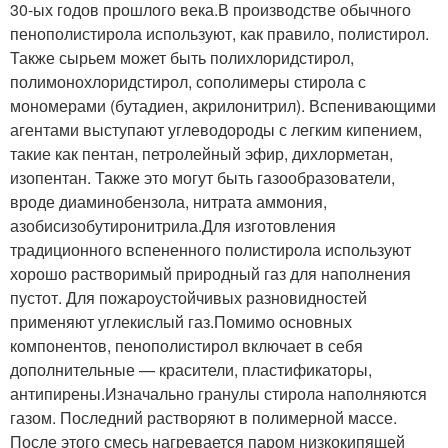
30-ых годов прошлого века.В производстве обычного
пенополистирола используют, как правило, полистирол.
Также сырьем может быть полихлоридстирол,
полимонохлоридстирол, сополимеры стирола с
мономерами (бутадиен, акрилонитрил). Вспенивающими
агентами выступают углеводороды с легким кипением,
такие как пентан, петролейный эфир, дихлорметан,
изопентан. Также это могут быть газообразователи,
вроде диаминобензола, нитрата аммония,
азобисизобутиронитрила.Для изготовления
традиционного вспененного полистирола используют
хорошо растворимый природный газ для наполнения
пустот. Для пожароустойчивых разновидностей
применяют углекислый газ.Помимо основных
компонентов, пенополистирол включает в себя
дополнительные — красители, пластификаторы,
антипирены.Изначально гранулы стирола наполняются
газом. Последний растворяют в полимерной массе.
После этого смесь нагревается паром низкокипящей