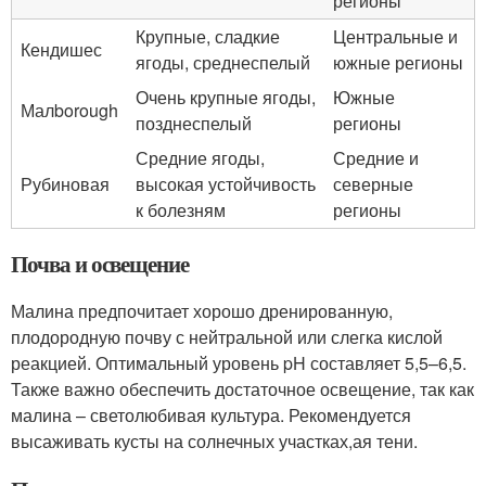
регионы
Крупные, сладкие
Центральные и
Кендишес
ягоды, среднеспелый
южные регионы
Очень крупные ягоды,
Южные
Малborough
позднеспелый
регионы
Средние ягоды,
Средние и
Рубиновая
высокая устойчивость
северные
к болезням
регионы
Почва и освещение
Малина предпочитает хорошо дренированную,
плодородную почву с нейтральной или слегка кислой
реакцией. Оптимальный уровень pH составляет 5,5–6,5.
Также важно обеспечить достаточное освещение, так как
малина – светолюбивая культура. Рекомендуется
высаживать кусты на солнечных участках,ая тени.