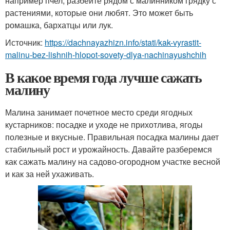
например пчел, разбейте рядом с малинником грядку с
растениями, которые они любят. Это может быть
ромашка, бархатцы или лук.
Источник:
https://dachnayazhizn.info/stati/kak-vyrastit-
malinu-bez-lishnih-hlopot-sovety-dlya-nachinayushchih
В какое время года лучше сажать
малину
Малина занимает почетное место среди ягодных
кустарников: посадке и уходе не прихотлива, ягоды
полезные и вкусные. Правильная посадка малины дает
стабильный рост и урожайность. Давайте разберемся
как сажать малину на садово-огородном участке весной
и как за ней ухаживать.