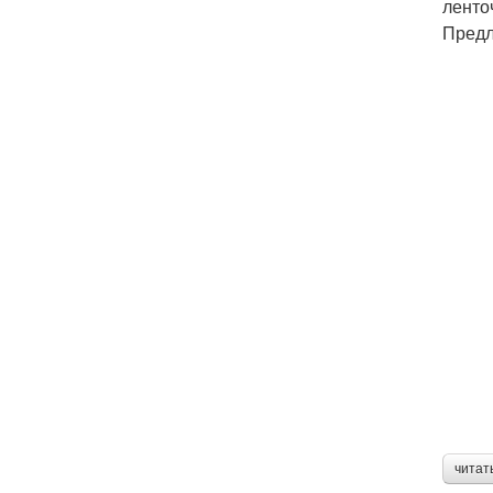
ленто
Предл
читат