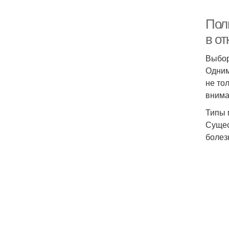
Пол
в от
Выбор
Одним
не то
внима
Типы
Сущес
болез