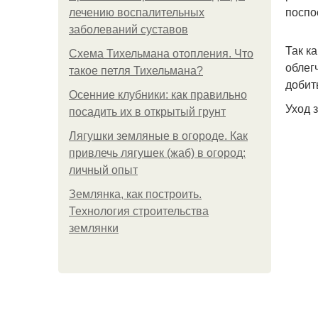
поспос
лечению воспалительных
заболеваний суставов
Так к
Схема Тихельмана отопления. Что
облег
такое петля Тихельмана?
добит
Осенние клубники: как правильно
Уход 
посадить их в открытый грунт
Лягушки земляные в огороде. Как
привлечь лягушек (жаб) в огород:
личный опыт
Землянка, как построить.
Технология строительства
землянки