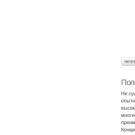
читат
Пол
Не су
опытн
высок
многи
преим
Конкр