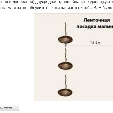
чная (однорядная);двухрядная;траншейная;гнездовая;кусто
агаем вкратце обсудить все эти варианты, чтобы Вам было
ь дальше →