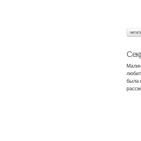
читат
Сек
Малин
любит
была 
рассм