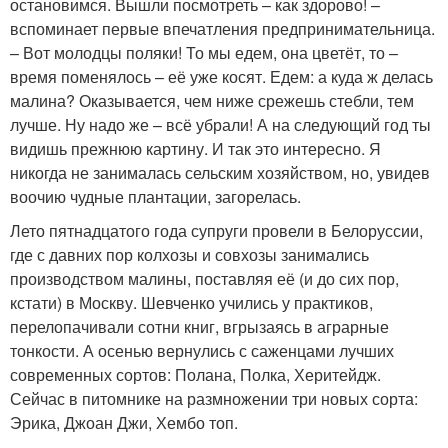
остановимся. Вышли посмотреть – как здорово! –
вспоминает первые впечатления предпринимательница.
– Вот молодцы поляки! То мы едем, она цветёт, то –
время поменялось – её уже косят. Едем: а куда ж делась
малина? Оказывается, чем ниже срежешь стебли, тем
лучше. Ну надо же – всё убрали! А на следую­щий год ты
видишь прежнюю картину. И так это интересно. Я
никогда не занималась сельским хозяйством, но, увидев
воочию чудные плантации, загорелась.
Лето пятнадцатого года супруги провели в Белоруссии,
где с давних пор колхозы и совхозы занимались
производством малины, поставляя её (и до сих пор,
кстати) в Москву. Шевченко учились у практиков,
перелопачивали сотни книг, вгрызаясь в аграрные
тонкости. А осенью вернулись с саженцами лучших
современных сортов: Полана, Полка, Херитейдж.
Сейчас в питомнике на размножении три новых сорта:
Эрика, Джоан Джи, Хембо топ.