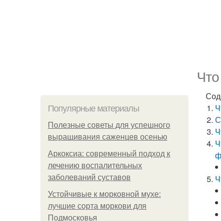
Что
Сод
Ч
Популярные материалы
С
Полезные советы для успешного
Ч
выращивания саженцев осенью
Ч
Аркоксиа: современный подход к
ф
лечению воспалительных
заболеваний суставов
Ч
Устойчивые к морковной мухе:
лучшие сорта моркови для
Подмосковья