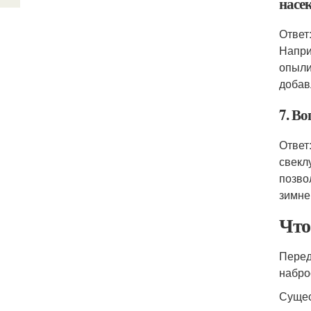
насе
Ответ
Напри
опыли
добав
7. В
Ответ
свекл
позво
зимне
Что
Перед
набро
Сущес