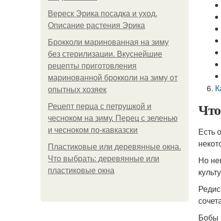
Вереск Эрика посадка и уход.
Описание растения Эрика
Брокколи маринованная на зиму
без стерилизации. Вкуснейшие
рецепты приготовления
маринованной брокколи на зиму от
К
опытных хозяек
Что
Рецепт перца с петрушкой и
чесноком на зиму. Перец с зеленью
и чесноком по-кавказски
Есть 
некот
Пластиковые или деревянные окна.
Что выбрать: деревянные или
Но не
пластиковые окна
культу
Редис
сочет
Бобы 