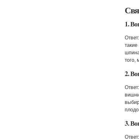
Свя
1. Во
Ответ
такие
шпина
того, 
2. Во
Ответ
вишни
выбир
плодо
3. В
Ответ