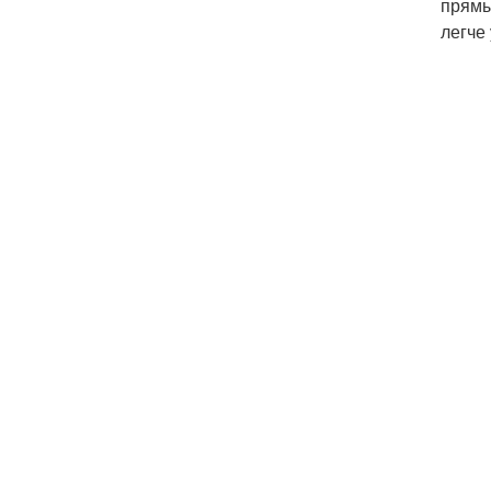
прямы
легче