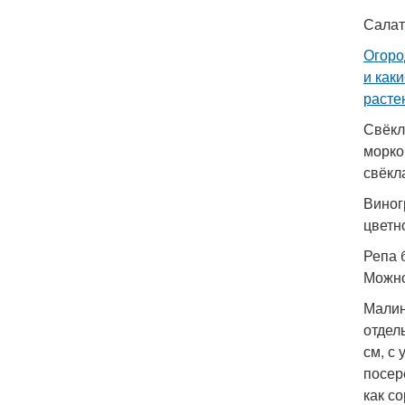
Салат
Огоро
и как
растен
Свёкл
морко
свёкл
Виног
цветн
Репа 
Можно
Малин
отдел
см, с
посер
как с