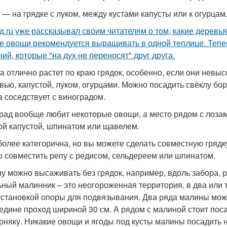
 — на грядке с луком, между кустами капусты или к огурцам
д.ru уже рассказывал своим читателям о том, какие деревь
ие овощи рекомендуется выращивать в одной теплице. Тепе
ий, которые "на дух не переносят" друг друга.
а отлично растет по краю грядок, особенно, если они невысо
вью, капустой, луком, огурцами. Можно посадить свёклу бо
а соседствует с виноградом.
рад вообще любит некоторые овощи, а место рядом с лозами
ой капустой, шпинатом или щавелем.
более категорична, но вы можете сделать совместную грядку
 совместить репу с редисом, сельдереем или шпинатом.
у можно высаживать без грядок, например, вдоль забора, 
ьный малинник – это неогороженная территория, в два или 
 установкой опоры для подвязывания. Два ряда малины мож
едине проход шириной 30 см. А рядом с малиной стоит поса
орняку. Никакие овощи и ягоды под кусты малины посадить 