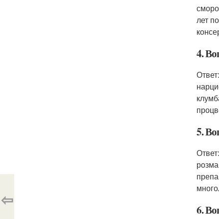
сморо
лет п
консе
4. В
Ответ
нарци
клумб
процв
5. Во
Ответ
розма
препа
много
⇦
6. Во