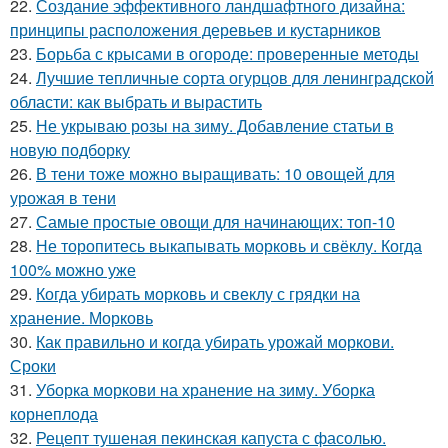
22.
Создание эффективного ландшафтного дизайна:
принципы расположения деревьев и кустарников
23.
Борьба с крысами в огороде: проверенные методы
24.
Лучшие тепличные сорта огурцов для ленинградской
области: как выбрать и вырастить
25.
Не укрываю розы на зиму. Добавление статьи в
новую подборку
26.
В тени тоже можно выращивать: 10 овощей для
урожая в тени
27.
Самые простые овощи для начинающих: топ-10
28.
Не торопитесь выкапывать морковь и свёклу. Когда
100% можно уже
29.
Когда убирать морковь и свеклу с грядки на
хранение. Морковь
30.
Как правильно и когда убирать урожай моркови.
Сроки
31.
Уборка моркови на хранение на зиму. Уборка
корнеплода
32.
Рецепт тушеная пекинская капуста с фасолью.