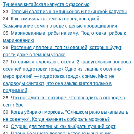
Тушеная китайская капуста с фасолью
33.
Теплый салат из шампиньонов и пекинской капусты
34.
Как замачивать семена перед посадкой.
Замачивание семян в воде с целью проращивания
35.
Маринованные грибы на зиму. Подготовка грибов к
маринованию
36.
Растения для тени: топ 10 овощей, которые будут
расти даже в тёмном уголке
37.
Готовимся к урожаю с осени. 2 краеугольных вопроса
осенней подготовки грядок Одно из главных осенних
мероприятий — подготовка грядок к зиме. Многие
садоводы считают, что она заключается только в
подзимней
38.
Что посадить в сентябре. Что посадить в огороде в
сентябре
39.
Когда убирают морковь. "Слишком рано выкапывать
не советую". Когда начинать собирать морковь?
40.
Огурцы для теплицы: как выбрать лучший сорт
41.
В тени большого дерева: история и значение