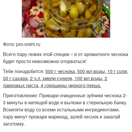
Фото: pro-orehi.ru
Всего пару ложек этой специи – и от ароматного чеснока
будет просто невозможно оторваться!
Тебе понадобится:
500 г чеснока, 500 мл воды, 10 г соли,
30 г сахара, 2 ч.л. хмели-сунели, 100 мл воды, 2
лавровых листа, 4 горошины черного перца.
Приготовление: Привари очищенные зубчики чеснока 2-
3 минуты в кипящей воде и выложи в стерильную банку.
Вскипяти воду со всеми остальными ингредиентами,
пару минут провари маринад, залей чеснок и закатай
заготовку.