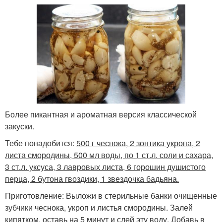
Более пикантная и ароматная версия классической
закуски.
Тебе понадобится:
500 г чеснока, 2 зонтика укропа, 2
листа смородины, 500 мл воды, по 1 ст.л. соли и сахара,
3 ст.л. уксуса, 3 лавровых листа, 6 горошин душистого
перца, 2 бутона гвоздики, 1 звездочка бадьяна.
Приготовление: Выложи в стерильные банки очищенные
зубчики чеснока, укроп и листья смородины. Залей
кипятком, оставь на 5 минут и слей эту воду. Добавь в