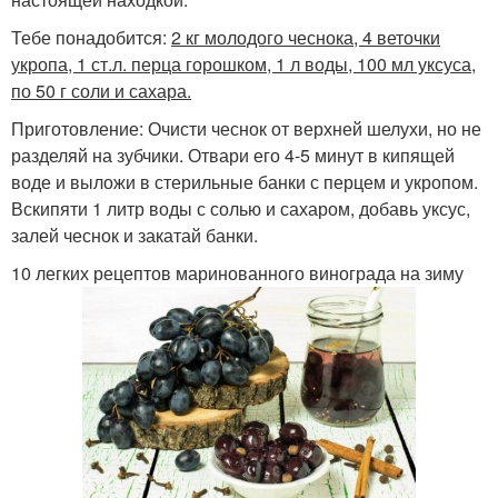
Тебе понадобится:
2 кг молодого чеснока, 4 веточки
укропа, 1 ст.л. перца горошком, 1 л воды, 100 мл уксуса,
по 50 г соли и сахара.
Приготовление: Очисти чеснок от верхней шелухи, но не
разделяй на зубчики. Отвари его 4-5 минут в кипящей
воде и выложи в стерильные банки с перцем и укропом.
Вскипяти 1 литр воды с солью и сахаром, добавь уксус,
залей чеснок и закатай банки.
10 легких рецептов маринованного винограда на зиму