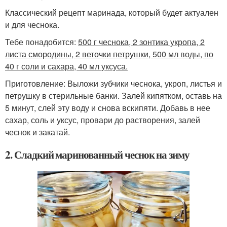
Классический рецепт маринада, который будет актуален
и для чеснока.
Тебе понадобится:
500 г чеснока, 2 зонтика укропа, 2
листа смородины, 2 веточки петрушки, 500 мл воды, по
40 г соли и сахара, 40 мл уксуса.
Приготовление: Выложи зубчики чеснока, укроп, листья и
петрушку в стерильные банки. Залей кипятком, оставь на
5 минут, слей эту воду и снова вскипяти. Добавь в нее
сахар, соль и уксус, провари до растворения, залей
чеснок и закатай.
2. Сладкий маринованный чеснок на зиму