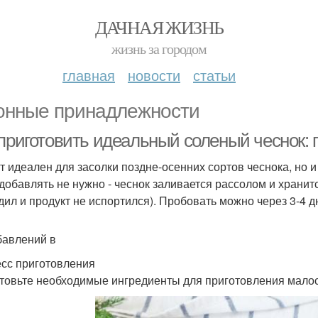
ДАЧНАЯ ЖИЗНЬ
жизнь за городом
главная
новости
статьи
онные принадлежности
 приготовить идеальный соленый чеснок: 
т идеален для засолки поздне-осенних сортов чеснока, но и
 добавлять не нужно - чеснок заливается рассолом и хранитс
дил и продукт не испортился). Пробовать можно через 3-4 д
бавлений в
сс приготовления
товьте необходимые ингредиенты для приготовления малос