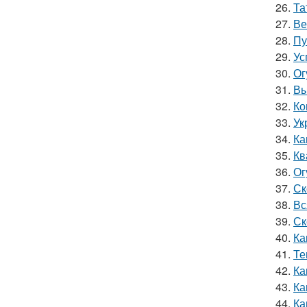
26.
Та
27.
Ве
28.
Пу
29.
Ус
30.
Ог
31.
Вы
32.
Ко
33.
Ук
34.
Ка
35.
Кв
36.
Ог
37.
Ск
38.
Вс
39.
Ск
40.
Ка
41.
Те
42.
Ка
43.
Ка
44.
Ка