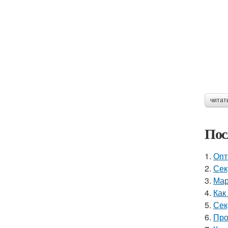
читат
Пос
1.
Опт
2.
Сек
3.
Мар
4.
Как
5.
Сек
6.
Про