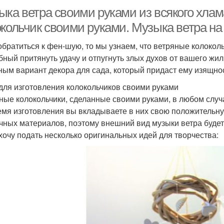
ка ветра своими руками из всякого хлама
окольчик своими руками. Музыка ветра на
обратиться к фен-шую, то мы узнаем, что ветряные колоколь
бный притянуть удачу и отпугнуть злых духов от вашего жили
ным вариант декора для сада, который придаст ему изящно
для изготовления колокольчиков своими руками
ные колокольчики, сделанные своими руками, в любом случа
емя изготовления вы вкладываете в них свою положительн
чных материалов, поэтому внешний вид музыки ветра будет
хочу подать несколько оригинальных идей для творчества: