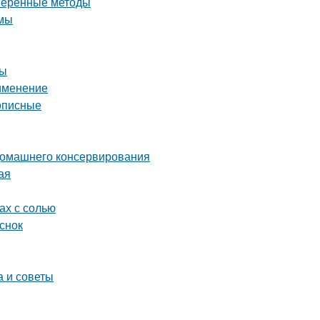
оверенные методы
имы
ды
рименение
описные
 домашнего консервирования
ая
ах с солью
снок
а и советы