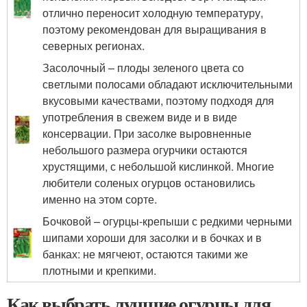
отлично переносит холодную температуру,
поэтому рекомендован для выращивания в
северных регионах.
Засолочный – плоды зеленого цвета со
светлыми полосами обладают исключительными
вкусовыми качествами, поэтому подходя для
употребления в свежем виде и в виде
консервации. При засолке выровненные
небольшого размера огурчики остаются
хрустящими, с небольшой кислинкой. Многие
любители соленых огурцов остановились
именно на этом сорте.
Бочковой – огурцы-крепыши с редкими черными
шипами хороши для засолки и в бочках и в
банках: не мягчеют, остаются такими же
плотными и крепкими.
Как выбрать лучшие огурцы для