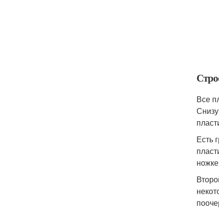
Стро
Все п
Снизу
пласт
Есть 
пласт
ножке
Второ
некот
пооче