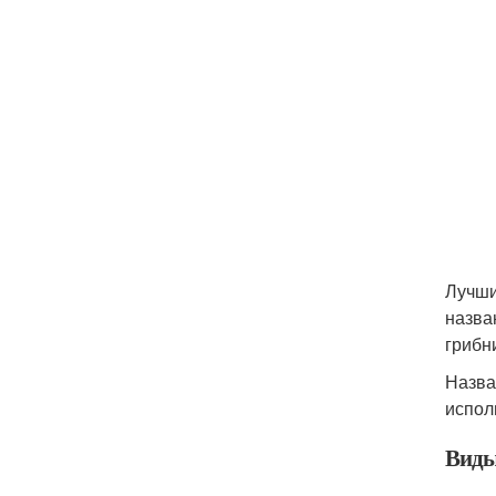
Лучши
назва
грибн
Назва
испол
Виды