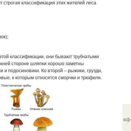
т строгая классификация этих жителей леса
ок);
о этой классификации, они бывают трубчатыми
енней стороне шляпки хорошо заметны
и и подосиновики. Ко второй – рыжики, грузди,
овые, к которым относятся сморчки и трюфеля.
⇨