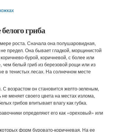
ножках
 белого гриба
 мере роста. Сначала она полушаровидная
,
 не предел. Она бывает гладкой, морщинистой
 коричнево-буро
й, коричневой, с более или
, чем белый гриб из березовой рощи или из
ые в тенистых лесах. На солнечном месте
 С возрастом он становится желто-зеленым,
 не меняет своего цвета на местах излома,
елых грибов впитывает влагу как губка.
равочники определяют его как «ореховый» или
некоторых форм буровато-корич
невая. На ее