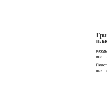
Гри
пла
Кажды
внешн
Пласт
шляпк