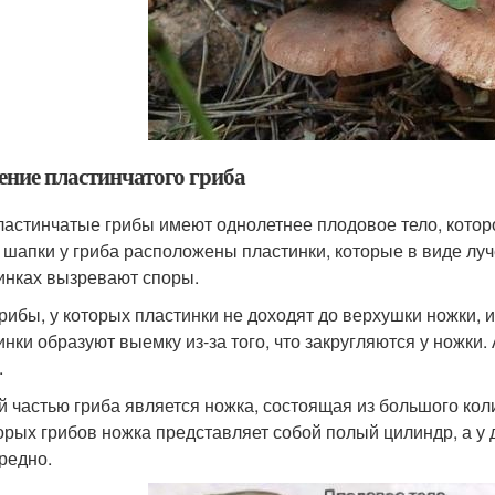
ение пластинчатого гриба
ластинчатые грибы имеют однолетнее плодовое тело, которо
 шапки у гриба расположены пластинки, которые в виде луч
инках вызревают споры.
грибы, у которых пластинки не доходят до верхушки ножки, 
инки образуют выемку из-за того, что закругляются у ножки.
.
й частью гриба является ножка, состоящая из большого кол
орых грибов ножка представляет собой полый цилиндр, а у
редно.