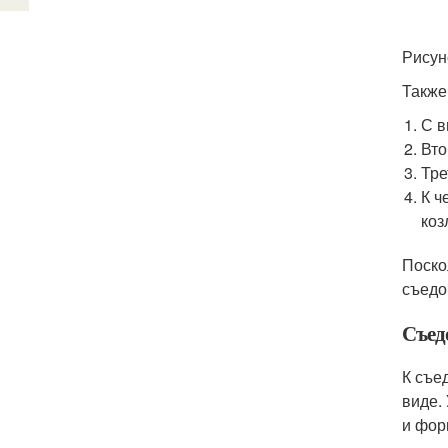
Рисун
Также
С в
Вто
Тре
К ч
коз
Поско
съедо
Съед
К съе
виде.
и фор