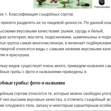
ок 1. Классификация съедобных сортов
 принято разделять их по пищевой ценности. По данной кл
ысокими вкусовыми качествами: рыжик, груздь и белый;
рая категория: маслята, подосиновики, шампиньоны и подо
тья группа самая многочисленная, и включает подберезовик
етвертой относятся виды с самыми низкими вкусовыми каче
ляк и краснушка.
льку видов существует очень много, приведем названия са
бные грибы с фото и названиями приведены в
обные грибы: фото и названия
добным сортам относятся те, которые можно свободно упот
 У них высокие вкусовые качества, а отличить съедобный э
ме плодового тела, запаху и некоторым характерным особе