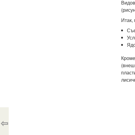
Видов
(рисун
Итак, 
Съе
Усл
Ядо
Кроме
(внеш
пласт
лисич
⇦