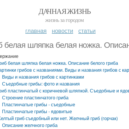
ДАЧНАЯ ЖИЗНЬ
жизнь за городом
главная
новости
статьи
б белая шляпка белая ножка. Описан
ержание
риб белая шляпка белая ножка. Описание белого гриба
артинки грибов с названиями. Виды и названия грибов с ка
Виды и названия грибов с картинками
Съедобные грибы: фото и названия
риб пластинчатый с коричневой шляпкой. Съедобные и ядо
Строение пластинчатого гриба
Пластинчатые грибы - съедобные
Пластинчатые грибы - ядовитые
елтый гриб съедобный или нет. Желчный гриб (горчак)
Описание желчного гриба