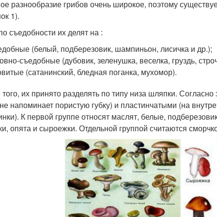
ое разнообразие грибов очень широкое, поэтому существуе
ок 1).
по съедобности их делят на :
добные (белый, подберезовик, шампиньон, лисичка и др.);
овно-съедобные (дубовик, зеленушка, веселка, груздь, строч
витые (сатанинский, бледная поганка, мухомор).
 того, их принято разделять по типу низа шляпки. Согласн
не напоминает пористую губку) и пластинчатыми (на внутр
инки). К первой группе относят маслят, белые, подберезовик
ки, опята и сыроежки. Отдельной группой считаются сморчк