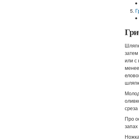
Г
Гри
Шляпк
затем
или с
менее
елово
шляпк
Молод
оливк
среза
Про о
запах
Ножка