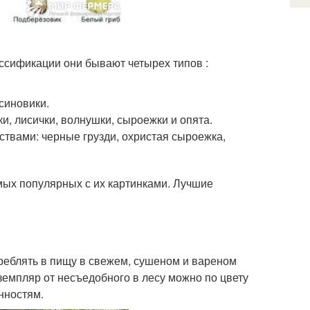
ассификации они бывают четырех типов :
синовики.
и, лисички, волнушки, сыроежки и опята.
ствами: черные грузди, охристая сыроежка,
мых популярных с их картинками. Лучшие
реблять в пищу в свежем, сушеном и вареном
кземпляр от несъедобного в лесу можно по цвету
нностям.