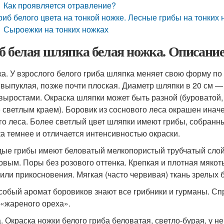
Как проявляется отравление?
риб белого цвета на тонкой ножке. Лесные грибы на тонких 
Сыроежки на тонких ножках
б белая шляпка белая ножка. Описание
а. У взрослого белого гриба шляпка меняет свою форму по
 выпуклая, позже почти плоская. Диаметр шляпки в 20 см —
 выростами. Окраска шляпки может быть разной (буроватой,
 светлым краем). Боровик из соснового леса окрашен иначе
го леса. Более светлый цвет шляпки имеют грибы, собранн
а темнее и отличается интенсивностью окраски.
ые грибы имеют беловатый мелкопористый трубчатый слой.
овым. Поры без розового оттенка. Крепкая и плотная мякоть
 или прикосновения. Мягкая (часто червивая) ткань зрелых б
собый аромат боровиков знают все грибники и гурманы. Сп
 «жареного ореха».
. Окраска ножки белого гриба беловатая, светло-бурая, у 