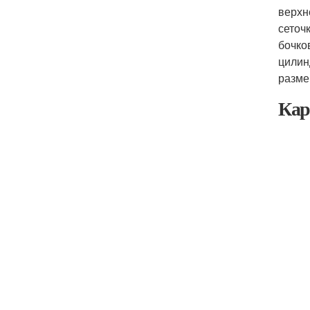
верхн
сеточ
бочко
цилин
разме
Кар