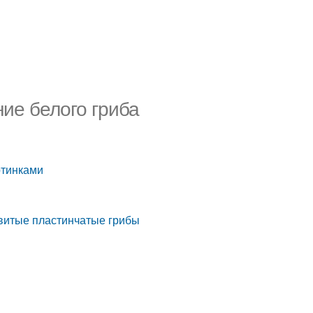
ие белого гриба
ртинками
витые пластинчатые грибы