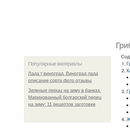
Гри
Сод
Г
Популярные материалы
К
Лада т виноград. Виноград лада
описание сорта фото отзывы
Зеленые перцы на зиму в банках.
Г
Маринованный болгарский перец
на зиму: 11 рецептов заготовки
Ж