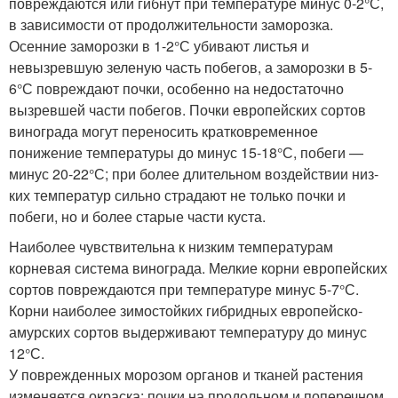
повреждаются или гибнут при температуре минус 0-2°С,
в зависимости от про­должительности заморозка.
Осенние заморозки в 1-2°С убивают листья и
невызревшую зеленую часть побегов, а заморозки в 5-
6°С повреждают почки, особенно на недостаточно
вызревшей части побегов. Почки европейских сортов
винограда могут переносить кратковременное
понижение температуры до минус 15-18°С, побеги —
минус 20-22°С; при более длительном воздействии низ­
ких температур сильно страдают не только почки и
побеги, но и более старые части куста.
Наиболее чувствительна к низким температурам
корневая система винограда. Мелкие корни европейских
сортов повре­ждаются при температуре минус 5-7°С.
Корни наиболее зимо­стойких гибридных европейско-
амурских сортов выдерживают температуру до минус
12°С.
У поврежденных морозом органов и тканей растения
изме­няется окраска: почки на продольном и поперечном