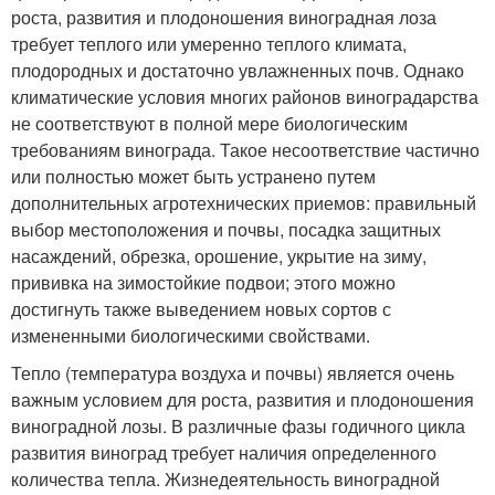
роста, развития и плодоно­шения виноградная лоза
требует теплого или умеренно теплого климата,
плодородных и достаточно увлажненных почв. Однако
климатические условия многих районов виноградарства
не соот­ветствуют в полной мере биологическим
требованиям винограда. Такое несоответствие частично
или полностью может быть устра­нено путем
дополнительных агротехнических приемов: правиль­ный
выбор местоположения и почвы, посадка защитных
насажде­ний, обрезка, орошение, укрытие на зиму,
прививка на зимостой­кие подвои; этого можно
достигнуть также выведением новых сортов с
измененными биологическими свойствами.
Тепло (температура воздуха и почвы) является очень
важ­ным условием для роста, развития и плодоношения
виноградной лозы. В различные фазы годичного цикла
развития виноград требует наличия определенного
количества тепла. Жизнедея­тельность виноградной