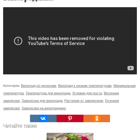
Категории:
Виноград по регионам
,
Виноград к низким температурам
,
Минимальная
температура
,
Температура для винограда
,
Условия для роста
,
Весенние
заморозки
,
Заморозки для винограда
,
Растения от заморозков
,
Осенние
заморозки
,
Заморозки на винограднике
Читайте также