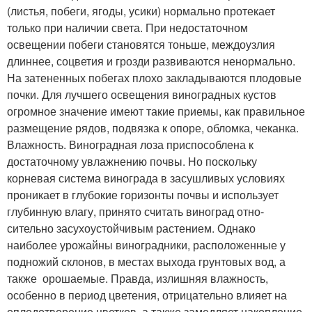
(листья, побеги, ягоды, усики) нормально протекает
только при наличии света. При недостаточном
освещении побеги становятся тоньше, междоузлия
длиннее, соцветия и грозди развиваются ненормально.
На затененных побегах плохо закладываются плодовые
почки. Для лучшего освещения виноградных кустов
огромное значение имеют такие приемы, как правильное
размещение рядов, подвязка к опоре, обломка, чеканка.
Влажность. Виноградная лоза приспособлена к
достаточному увлажнению почвы. Но поскольку
корневая система винограда в засушливых условиях
проникает в глубокие горизонты почвы и использует
глубинную влагу, принято считать виноград отно­
сительно засухоустойчивым растением. Однако
наиболее уро­жайны виноградники, расположенные у
подножий склонов, в местах выхода грунтовых вод, а
также орошаемые. Правда, излишняя влажность,
особенно в период цветения, отрицательно влияет на
оплодотворение цветков, а также замедляет накопление