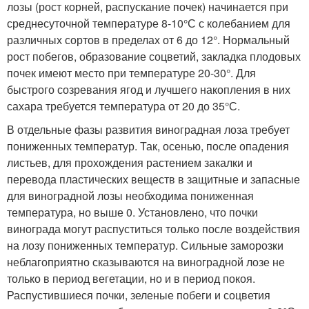
лозы (рост корней, распускание почек) начинается при
среднесуточной температуре 8-10°С с колебанием для
различных сортов в пределах от 6 до 12°. Нормальный
рост побегов, образование соцветий, закладка плодовых
почек имеют место при температуре 20-30°. Для
быстрого созревания ягод и лучшего накопления в них
сахара требуется температура от 20 до 35°С.
В отдельные фазы развития виноградная лоза требует
пони­женных температур. Так, осенью, после опадения
листьев, для прохождения растением закалки и
перевода пластических ве­ществ в защитные и запасные
для виноградной лозы необходима пониженная
температура, но выше 0. Установлено, что почки
винограда могут распуститься только после воздействия
на лозу пониженных температур. Сильные заморозки
неблагоприятно сказываются на вино­градной лозе не
только в период вегетации, но и в период покоя.
Распустившиеся почки, зеленые побеги и соцветия