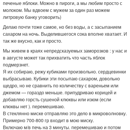
печеные яблоки. Можно в пироги, а мы любим просто с
молоком. Мы вдвоем с мужем за один раз можем
литровую банку уговорить)
Делаю почти тоже самое, но без воды, а с засыпанием
сахаром на ночь. Выделившегося сока вполне хватает. И
так же вкусно, как и просто.
Мы живем в краях непредсказуемых заморозков : у нас и
в августе может так прихватить что часть яблок
подмерзнет.
Я их собираю, режу кубиками произвольно. сердцевинки
выбрасываю. Кубики эти посыпаю сахаром, довольно
щедро, но не сравнить по количеству с вареньем или
джемом — гораздо меньше. припудриваю корицей и
добавляю горсть сушеной клюквы или изюм (если
клюквы нет ). перемешиваю.
В стеклянно мискe отправляю это дело в микроволновку.
Примерно 700-800 гр входит в мою миску.
Включаю м/в печь на 3 минуты. перемешиваю и потом