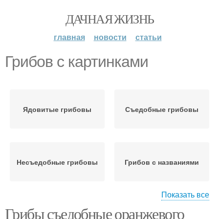
ДАЧНАЯ ЖИЗНЬ
главная
новости
статьи
Грибов с картинками
Ядовитые грибовы
Съедобные грибовы
Несъедобные грибовы
Грибов с названиями
Показать все
Грибы съедобные оранжевого
Грибов по алфавиту
Осенние грибовы