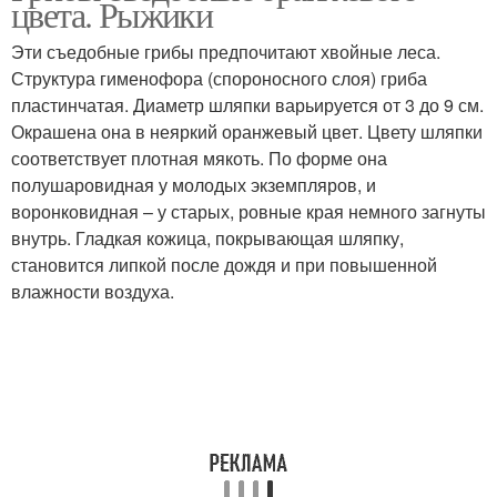
цвета. Рыжики
Эти съедобные грибы предпочитают хвойные леса.
Структура гименофора (спороносного слоя) гриба
Грибов в сосновом
пластинчатая. Диаметр шляпки варьируется от 3 до 9 см.
Грибов в беларуси
лесу
Окрашена она в неяркий оранжевый цвет. Цвету шляпки
соответствует плотная мякоть. По форме она
полушаровидная у молодых экземпляров, и
воронковидная – у старых, ровные края немного загнуты
Пластинчатые грибовы
Картинки для занятий
внутрь. Гладкая кожица, покрывающая шляпку,
становится липкой после дождя и при повышенной
влажности воздуха.
Грибы в картинках