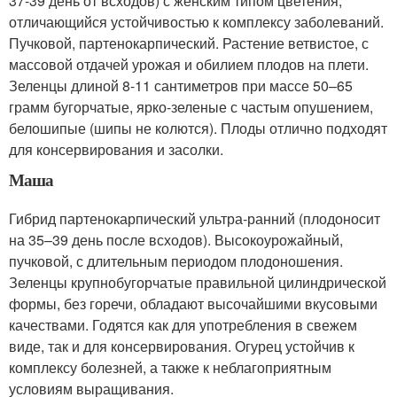
37-39 день от всходов) с женским типом цветения,
отличающийся устойчивостью к комплексу заболеваний.
Пучковой, партенокарпический. Растение ветвистое, с
массовой отдачей урожая и обилием плодов на плети.
Зеленцы длиной 8-11 сантиметров при массе 50–65
грамм бугорчатые, ярко-зеленые с частым опушением,
белошипые (шипы не колются). Плоды отлично подходят
для консервирования и засолки.
Маша
Гибрид партенокарпический ультра-ранний (плодоносит
на 35–39 день после всходов). Высокоурожайный,
пучковой, с длительным периодом плодоношения.
Зеленцы крупнобугорчатые правильной цилиндрической
формы, без горечи, обладают высочайшими вкусовыми
качествами. Годятся как для употребления в свежем
виде, так и для консервирования. Огурец устойчив к
комплексу болезней, а также к неблагоприятным
условиям выращивания.