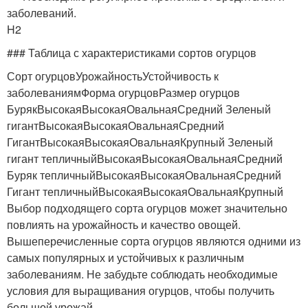
заболеваний.
H2
### Таблица с характеристиками сортов огурцов
Сорт огурцовУрожайностьУстойчивость к
заболеваниямФорма огурцовРазмер огурцов
БурякВысокаяВысокаяОвальнаяСредний Зеленый
гигантВысокаяВысокаяОвальнаяСредний
ГигантВысокаяВысокаяОвальнаяКрупный Зеленый
гигант тепличныйВысокаяВысокаяОвальнаяСредний
Буряк тепличныйВысокаяВысокаяОвальнаяСредний
Гигант тепличныйВысокаяВысокаяОвальнаяКрупный
Выбор подходящего сорта огурцов может значительно
повлиять на урожайность и качество овощей.
Вышеперечисленные сорта огурцов являются одними из
самых популярных и устойчивых к различным
заболеваниям. Не забудьте соблюдать необходимые
условия для выращивания огурцов, чтобы получить
большой урожай.