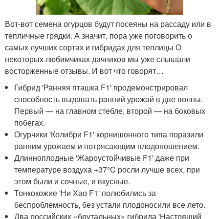
Вот-вот семена огурцов будут посеяны на рассаду или в
тепличные грядки. А значит, пора уже поговорить о
самых лучших сортах и гибридах для теплицы О
некоторых любимчиках дачников мы уже слышали
восторженные отзывы. И вот что говорят…
Гибрид 'Ранняя пташка F1' продемонстрировал
способность выдавать ранний урожай в две волны.
Первый — на главном стебле, второй — на боковых
побегах.
Огурчики 'Колибри F1' корнишонного типа поразили
ранним урожаем и потрясающим плодоношением.
Длинноплодные 'Жароустойчивые F1' даже при
температуре воздуха +37°C росли лучше всех, при
этом были и сочные, и вкусные.
Тонкокожие 'Ни Хао F1' полюбились за
беспроблемность, без устали плодоносили все лето.
Два российских «брутальных» гибрида 'Настоящий