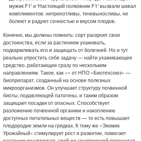
мужик F1' и 'Настоящий полковник F1' вызвали шквал
комплиментов: неприхотливы, теневыносливы, не
болеют и радуют сочностью и вкусом плодов.
Конечно, мы должны помнить: сорт раскроет свои
достоинства, если за растением ухаживать,
подкармливать его и защищать от болезней. Но и тут
реально упростить себе задачу — найти ухаживающее
средство, работающее сразу по нескольким
направлениям. Такое, как «» от НПО «Биотехсоюз» —
биопрепарат, созданный на основе полезных
микроорганизмов. Он улучшает структуру почвенной
биоты, подавляющей патогены, и таким образом
защищает посадки от опасных. Способствует
разложению почвенной органики и накоплению
доступных питательных веществ — то есть повышает
плодородие земли на грядках. К тому же «Экомик
Урожайный» стимулирует рост и развитие, помогает
растению реализовать свой же генетический потенциал.