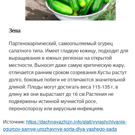
Зена
Партенокарпический, самоопыляемый огурец
салатного типа. Имеет гладкую кожицу, подходит для
выращивания в южных регионах на открытой
местности. Выносит даже самую критическую жару,
отличается ранним сроком созревания.Кусты растут
долго, боковые побеги не отличаются значительной
длиной. Плоды могут достигать веса 115-135 г, в
длину же они вырастают до 16 см.Растения не
подвержены истинной мучнистой росе,
пероноспорозу или вирусным инфекциям.
Источник:
https://dachnayazhizn.info/stati/vyrashchivanie-
ogurcov-samye-urozhaynye-sorta-dlya-vashego-sada