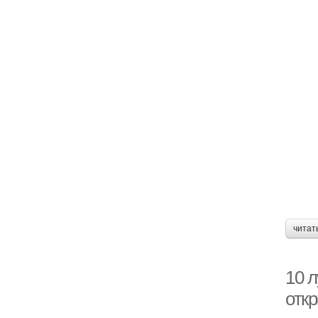
читат
10 
откр