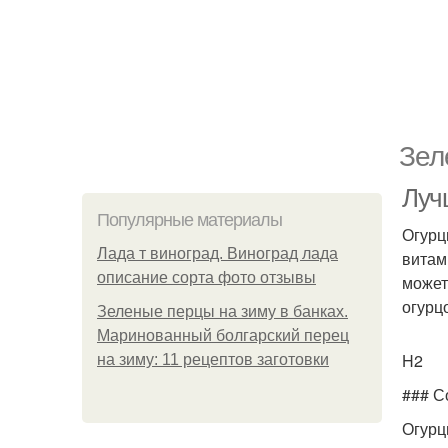
Зел
Луч
Популярные материалы
Огурц
Лада т виноград. Виноград лада
витам
описание сорта фото отзывы
может
огурц
Зеленые перцы на зиму в банках.
Маринованный болгарский перец
H2
на зиму: 11 рецептов заготовки
### С
Огурц