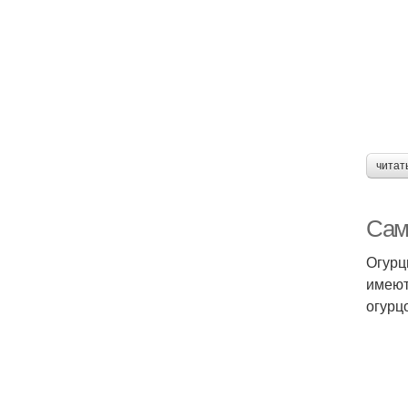
читат
Самы
Огурц
имеют
огурц