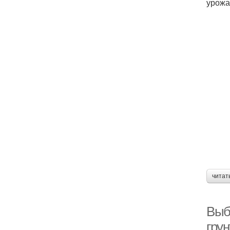
урожа
читат
Выб
грун