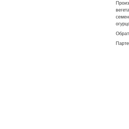
Произ
вегет
семен
огурц
Обрат
Парте