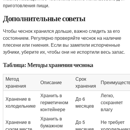
приготовления пищи.
Дополнительные советы
Чтобы чеснок хранился дольше, важно следить за его
состоянием. Регулярно проверяйте чеснок на наличие
плесени или гниения. Если вы заметили испорченные
зубчики, уберите их, чтобы они не испортили весь запас.
Таблица: Методы хранения чеснока
Метод
Срок
Описание
Преимущест
хранения
хранения
Хранить в
Легко,
Хранение в
До 6
герметичном
сохраняет
холодильнике
месяцев
контейнере
влагу
Хранить в
Хранение в
До 5
Не требует
бумажном
сухом месте
месяцев
холодильник