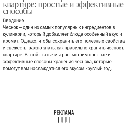
квартире: простые и эффективные
способы
Введение
Чеснок – один из самых популярных ингредиентов в
Чеснок из банки
Чеснок с солью
кулинарии, который добавляет блюда особенный вкус и
аромат. Однако, чтобы сохранить его полезные свойства
и свежесть, важно знать, как правильно хранить чеснок в
квартире. В этой статье мы рассмотрим простые и
Метод для хранения
Подготовка к хранению
эффективные способы хранения чеснока, которые
помогут вам наслаждаться его вкусом круглый год.
Хранения в банках
Чеснок до весны
Советы для успешного
Условия для хранения
хранения