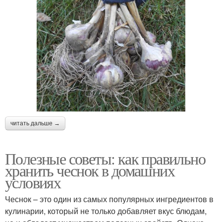
Температуры для
Чеснок в почве
хранения
Хранение в вакууме
Чеснок в косы
Банки для хранения
Продукты для хранения
читать дальше →
Полезные советы: как правильно
Хранение в комнатных
Хранение в
хранить чеснок в домашних
условиях
морозильнике
условиях
Чеснок – это один из самых популярных ингредиентов в
кулинарии, который не только добавляет вкус блюдам,
Температура для