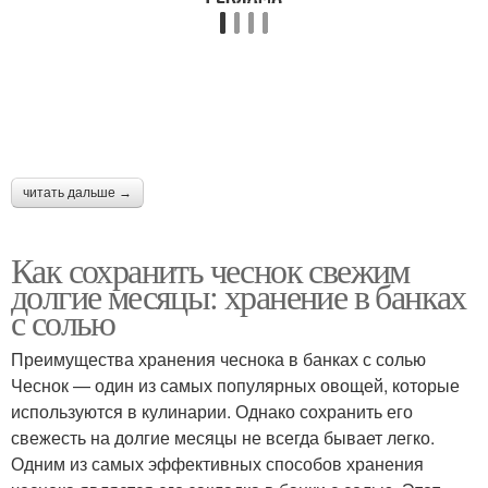
Хранения в стеклянных
Хранение без масла
банках
Чеснок со свежим
Чеснок при хранении
читать дальше →
укропом
Как сохранить чеснок свежим
долгие месяцы: хранение в банках
Хранение в стеклянных
Чеснок с медом
с солью
банках
Преимущества хранения чеснока в банках с солью
Чеснок — один из самых популярных овощей, которые
используются в кулинарии. Однако сохранить его
Чеснок в стеклянных
Соли для хранения
свежесть на долгие месяцы не всегда бывает легко.
банках
Одним из самых эффективных способов хранения