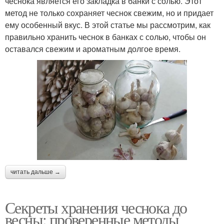
чеснока является его закладка в банки с солью. Этот
метод не только сохраняет чеснок свежим, но и придает
Хранения в домашних
ему особенный вкус. В этой статье мы рассмотрим, как
Ошибки при хранении
условиях
правильно хранить чеснок в банках с солью, чтобы он
оставался свежим и ароматным долгое время.
Чеснок в масле
Чеснок в холодильнике
Чеснок в погребе
Советы по хранению
читать дальше →
Чеснок в домашних
Чеснок во время
условиях
Секреты хранения чеснока до
весны: проверенные методы