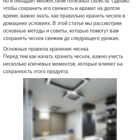
но и обладает множеством полезных свойств. Однако,
Чеснок из хранилища
хранения
чтобы сохранить его свежесть и аромат на долгое
время, важно знать, как правильно хранить чеснок в
домашних условиях. В этой статье мы рассмотрим
основные методы и советы, которые помогут вам
Хранение в бумажных
Чеснок в квартире
сохранить чеснок свежим до следующего урожая.
пакетах
Основные правила хранения чеснка
Перед тем как начать хранить чеснок, важно учесть
несколько ключевых моментов, которые влияют на
Чеснок перед
Место для хранения
сохранность этого продукта.
хранением
Вариант для хранения
Чеснок без хлопот
Материалы для
Плесени при хранении
хранения