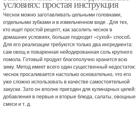
условиях: простая инструкция
Чеснок можно заготавливать цельными головками,
отдельными зубками и в измельченном виде . Для тех,
кто ищет простой рецепт, как засолить чеснок в
Чеснок при хранении
Приправы из чеснока
домашних условиях, больше подходит «сухой» способ.
Для его реализации требуются только два ингредиента:
сам овощ и поваренная нейодированная соль крупного
помола. Готовый продукт благополучно хранится всю
Заготовки из чеснока
Соленый чеснок
зиму. Метод имеет всего один существенный недостаток:
чеснок просаливается настолько основательно, что его
уже сложно использовать в качестве самостоятельной
закуски. Зато он вполне пригоден для кулинарных целей:
добавления в первые и вторые блюда, салаты, овощные
Чеснок в банке
Свежие травы
смеси и т. д.
Чеснок на зиму
Чеснок с уксусом