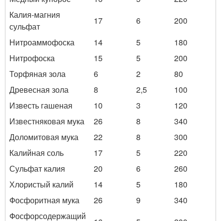
Калия-магния
17
6
200
сульфат
Нитроаммофоска
14
5
180
Нитрофоска
15
5
200
Торфяная зола
6
2
80
Древесная зола
8
2,5
100
Известь гашеная
10
3
120
Известняковая мука
26
8
340
Доломитовая мука
22
8
300
Калийная соль
17
5
220
Сульфат калия
20
6
260
Хлористый калий
14
5
180
Фосфоритная мука
26
9
340
Фосфорсодержащий