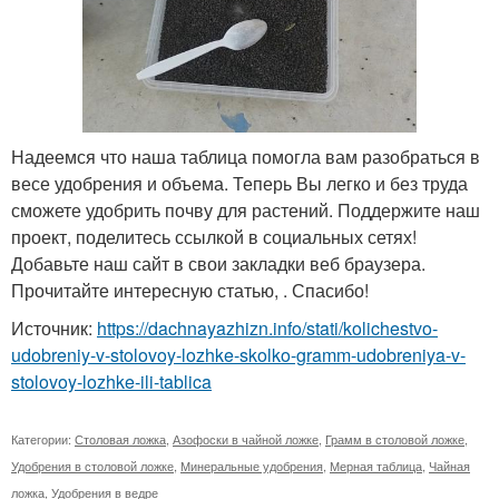
Надеемся что наша таблица помогла вам разобраться в
весе удобрения и объема. Теперь Вы легко и без труда
сможете удобрить почву для растений. Поддержите наш
проект, поделитесь ссылкой в социальных сетях!
Добавьте наш сайт в свои закладки веб браузера.
Прочитайте интересную статью, . Спасибо!
Источник:
https://dachnayazhizn.info/stati/kolichestvo-
udobreniy-v-stolovoy-lozhke-skolko-gramm-udobreniya-v-
stolovoy-lozhke-ili-tablica
Категории:
Столовая ложка
,
Азофоски в чайной ложке
,
Грамм в столовой ложке
,
Удобрения в столовой ложке
,
Минеральные удобрения
,
Мерная таблица
,
Чайная
ложка
,
Удобрения в ведре