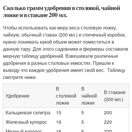
Сколько грамм удобрения в столовой, чайной
ложке и в стакане 200 мл.
Чтобы использовать как меру веса столовую ложку,
чайную, обычный стакан (200 мл.) и спичечный коробок,
нужно понимать какой объем может поместиться в
данную тару. Для этого садовники и фермеры составили
мерную таблицу удобрений. Взвешивали различные
удобрения в разных столовых емкостях. Пришли к
выводу что каждое удобрения имеет свой вес. Таблицу
смотрите ниже.
В
В
В стакане
Удобрение
столовой
чайной
(200 мл.)
ложке
ложке
Кальциевая селитра
15
5
200
Железный купорос
16
5
220
Медный купорос
16
5
220