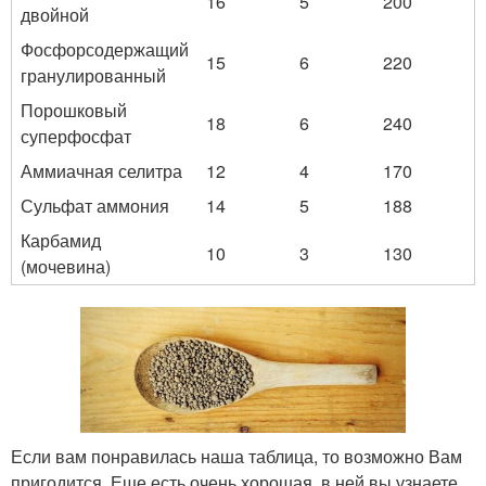
16
5
200
двойной
Фосфорсодержащий
15
6
220
гранулированный
Порошковый
18
6
240
суперфосфат
Аммиачная селитра
12
4
170
Сульфат аммония
14
5
188
Карбамид
10
3
130
(мочевина)
Если вам понравилась наша таблица, то возможно Вам
пригодится. Еще есть очень хорошая, в ней вы узнаете