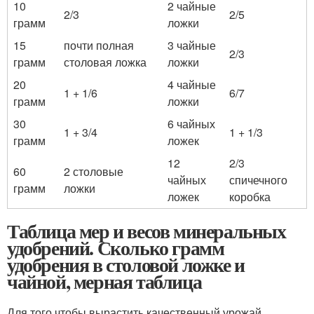
10
2 чайные
2/3
2/5
грамм
ложки
15
почти полная
3 чайные
2/3
грамм
столовая ложка
ложки
20
4 чайные
1 + 1/6
6/7
грамм
ложки
30
6 чайных
1 + 3/4
1 + 1/3
грамм
ложек
12
2/3
60
2 столовые
чайных
спичечного
грамм
ложки
ложек
коробка
Таблица мер и весов минеральных
удобрений. Сколько грамм
удобрения в столовой ложке и
чайной, мерная таблица
Для того чтобы вырастить качественный урожай,