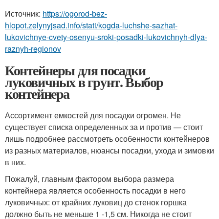
Источник:
https://ogorod-bez-
hlopot.zelynyjsad.info/stati/kogda-luchshe-sazhat-
lukovichnye-cvety-osenyu-sroki-posadki-lukovichnyh-dlya-
raznyh-regionov
Контейнеры для посадки
луковичных в грунт. Выбор
контейнера
Ассортимент емкостей для посадки огромен. Не
существует списка определенных за и против — стоит
лишь подробнее рассмотреть особенности контейнеров
из разных материалов, нюансы посадки, ухода и зимовки
в них.
Пожалуй, главным фактором выбора размера
контейнера является особенность посадки в него
луковичных: от крайних луковиц до стенок горшка
должно быть не меньше 1 -1,5 см. Никогда не стоит