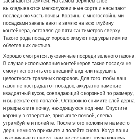
засыпаются землей. На самом верхнем слое
выкладываются мелколуковичные сорта и насыпают
последнюю часть почвы. Корзины с многослойными
посадками закапывают в землю на всю глубину
контейнера, оставляя до пяти сантиметров сверху.
Такого рода посадки хорошо зимуют под укрытием из
облетевших листьев.
Хорошо смотрятся луковичные посреди зеленого газона.
В случае использования контейнеров такие посадки не
смогут испортить его внешний вид или нарушить
целостность травяных покровов. Для того чтобы ваш
газон не пострадал от посадок, аккуратно наметьте
квадратный кусок, совпадающий с корзиной по размеру,
и вырежьте его лопатой. Осторожно снимите слой дерна
и разрыхлите почву, находящуюся под ним. Опустите
корзину в отверстие, присыпьте почвой, слегка
утрамбуйте и полейте. После этого положите на место
дерн, немного прижмите и полейте снова. Когда ваши
луковичные отцветут, вам не составит труда извлечь