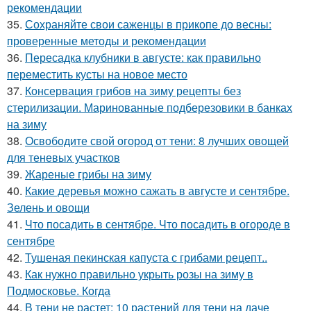
рекомендации
35.
Сохраняйте свои саженцы в прикопе до весны:
проверенные методы и рекомендации
36.
Пересадка клубники в августе: как правильно
переместить кусты на новое место
37.
Консервация грибов на зиму рецепты без
стерилизации. Маринованные подберезовики в банках
на зиму
38.
Освободите свой огород от тени: 8 лучших овощей
для теневых участков
39.
Жареные грибы на зиму
40.
Какие деревья можно сажать в августе и сентябре.
Зелень и овощи
41.
Что посадить в сентябре. Что посадить в огороде в
сентябре
42.
Тушеная пекинская капуста с грибами рецепт..
43.
Как нужно правильно укрыть розы на зиму в
Подмосковье. Когда
44.
В тени не растет: 10 растений для тени на даче