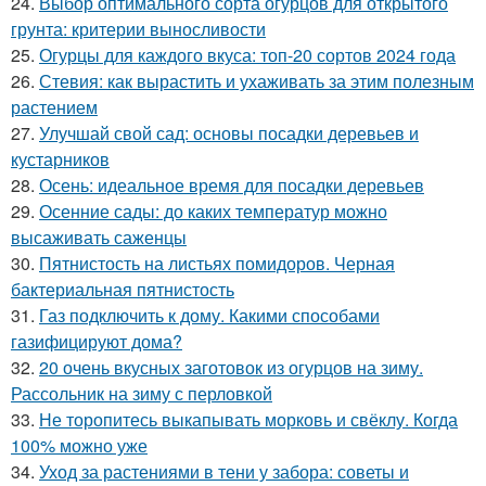
24.
Выбор оптимального сорта огурцов для открытого
грунта: критерии выносливости
25.
Огурцы для каждого вкуса: топ-20 сортов 2024 года
26.
Стевия: как вырастить и ухаживать за этим полезным
растением
27.
Улучшай свой сад: основы посадки деревьев и
кустарников
28.
Осень: идеальное время для посадки деревьев
29.
Осенние сады: до каких температур можно
высаживать саженцы
30.
Пятнистость на листьях помидоров. Черная
бактериальная пятнистость
31.
Газ подключить к дому. Какими способами
газифицируют дома?
32.
20 очень вкусных заготовок из огурцов на зиму.
Рассольник на зиму с перловкой
33.
Не торопитесь выкапывать морковь и свёклу. Когда
100% можно уже
34.
Уход за растениями в тени у забора: советы и