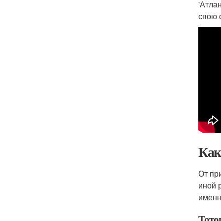
'Атла
свою 
Как
От пр
иной 
именн
Тото