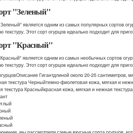
Сорт "Зеленый"
"Зеленый" является одним из самых популярных сортов огур
ю текстуру. Этот сорт огурцов идеально подходит для приго
Сорт "Красный"
"Красный" является одним из самых необычных сортов огурц
ю текстуру. Этот сорт огурцов идеально подходит для приго
огурцовОписание Гигантдлиной около 20-25 сантиметров, мя
ная текстура Черныйтемно-фиолетовая кожа, мягкая и нежн
я текстура Красныйкрасная кожа, мягкая и нежная текстура
гант
углый
рный
леный
асный
лючение, мы рассмотрели самые вкусные сорта огурцов, кот