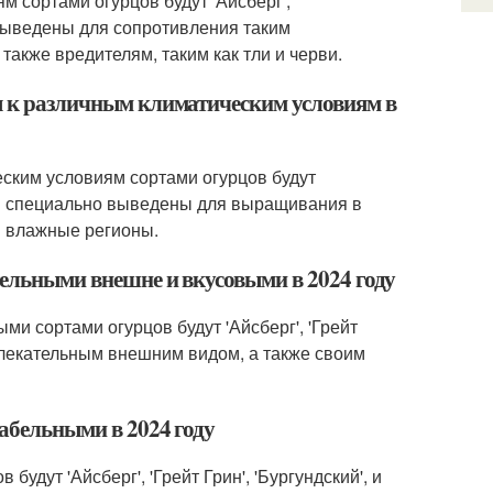
м сортами огурцов будут 'Айсберг',
о выведены для сопротивления таким
 также вредителям, таким как тли и черви.
вы к различным климатическим условиям в
еским условиям сортами огурцов будут
 были специально выведены для выращивания в
и влажные регионы.
тельными внешне и вкусовыми в 2024 году
и сортами огурцов будут 'Айсберг', 'Грейт
ривлекательным внешним видом, а также своим
табельными в 2024 году
удут 'Айсберг', 'Грейт Грин', 'Бургундский', и