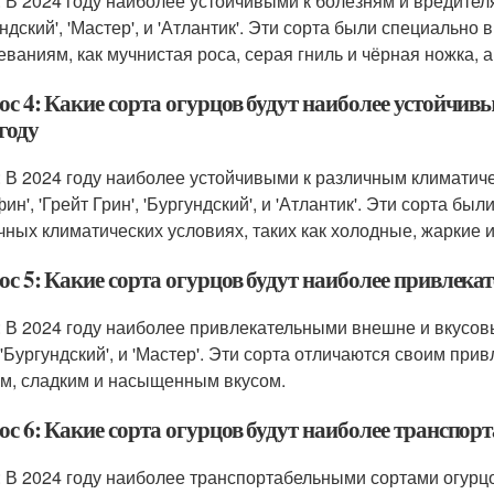
: В 2024 году наиболее устойчивыми к болезням и вредителя
ундский', 'Мастер', и 'Атлантик'. Эти сорта были специальн
еваниям, как мучнистая роса, серая гниль и чёрная ножка, а
ос 4: Какие сорта огурцов будут наиболее устойчи
году
: В 2024 году наиболее устойчивыми к различным климатич
фин', 'Грейт Грин', 'Бургундский', и 'Атлантик'. Эти сорта
чных климатических условиях, таких как холодные, жаркие 
ос 5: Какие сорта огурцов будут наиболее привлека
: В 2024 году наиболее привлекательными внешне и вкусовым
, 'Бургундский', и 'Мастер'. Эти сорта отличаются своим п
м, сладким и насыщенным вкусом.
с 6: Какие сорта огурцов будут наиболее транспор
 В 2024 году наиболее транспортабельными сортами огурцов б