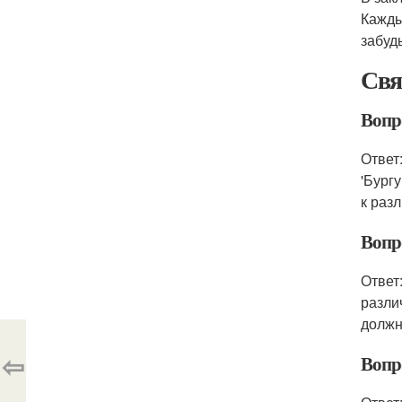
Кажды
забуд
Свя
Вопр
Ответ
'Бургу
к раз
Вопр
Ответ
разли
должн
⇦
Вопро