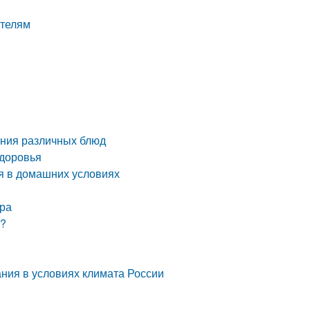
ителям
ения различных блюд
здоровья
я в домашних условиях
ора
е?
ния в условиях климата России