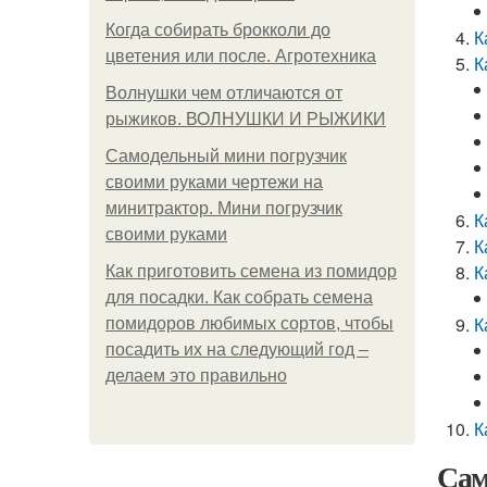
Когда собирать брокколи до
К
цветения или после. Агротехника
К
Волнушки чем отличаются от
рыжиков. ВОЛНУШКИ И РЫЖИКИ
Самодельный мини погрузчик
своими руками чертежи на
минитрактор. Мини погрузчик
К
своими руками
К
К
Как приготовить семена из помидор
для посадки. Как собрать семена
К
помидоров любимых сортов, чтобы
посадить их на следующий год –
делаем это правильно
К
Сам