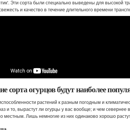
нтик'. Эти сорта были специально выведены для высокой тр
свежесть и качество в течение длительного времени трансп
ие сорта огурцов будут наиболее попул
испособленности растений к разным погодным и климатичес
раз и то, вырастут ли огурцы у вас вообще; и чем севернее 
о местным. Лишь немногие из них одинаково хорошо растут 
ша