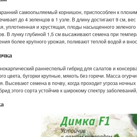
аранний самоопыляемый корнишон, приспособлен к плохим 
чивает до 4 зеленцов в 1 узле. В длину достигают 9 см, вес 
ая, уплотненная и хрустящая, плоды насыщенного зеленого 
ов. В лунку глубиной 1,5 см высаживают семена при темпер
ения более крупного урожая, поливают теплой водой и внос
очка
нокарпический раннеспелый гибрид для салатов и консерв
го цвета, бугорки крупные, мякоть без горечи. Масса огурчик
я. Высевают семена в почву, когда проходит угроза ночных 
ибрид этого сорта устойчив к широкому спектру заболеваний
ка