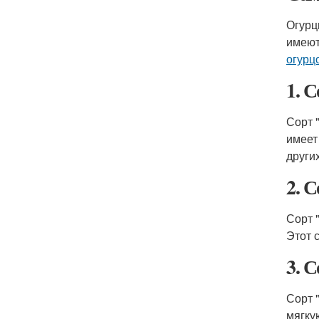
Огурц
имеют
огурц
1. 
Сорт 
имеет
други
2. 
Сорт 
Этот 
3. 
Сорт 
мягку