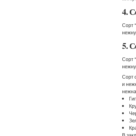
4. 
Сорт 
нежну
5. 
Сорт 
нежну
Сорт 
и неж
нежна
Ги
Кр
Че
Зе
Кр
В зак