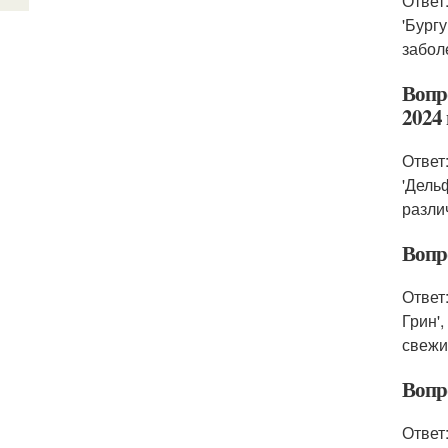
Ответ
'Бург
забол
Вопр
2024 
Ответ
'Дель
разли
Вопр
Ответ
Грин'
свежи
Вопро
Ответ: