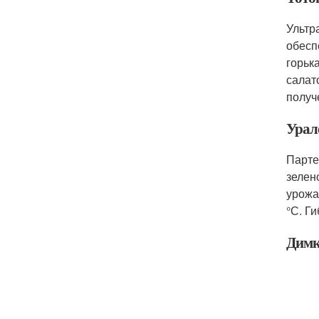
Ультр
обеспе
горьк
салат
получ
Урал
Парте
зелено
урожа
°С. Г
Дим