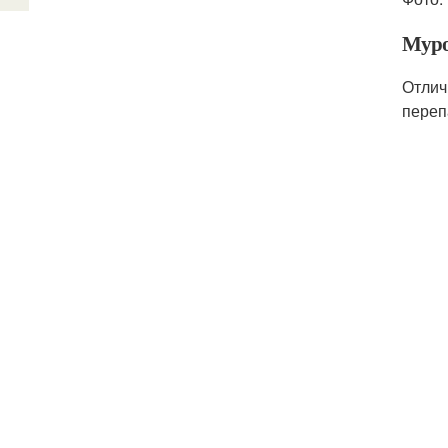
Мур
Отлич
переп