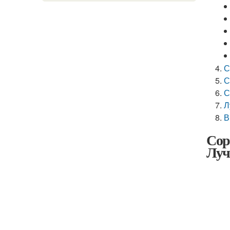
С
С
С
Л
В
Сор
Луч