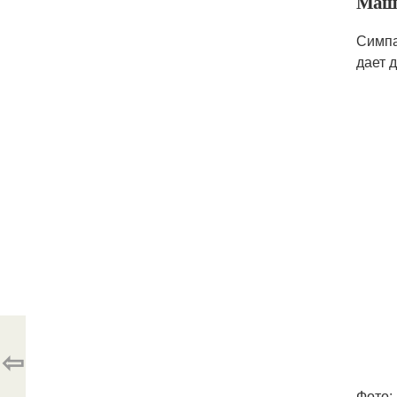
Маш
Симпа
дает д
⇦
Фото: 