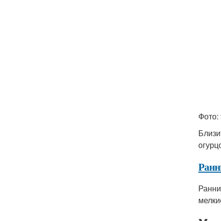
Фото: 
Близи
огурц
Ранн
Ранни
мелки