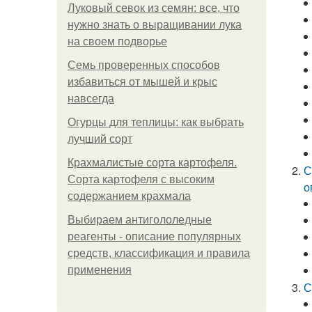
Луковый севок из семян: все, что
нужно знать о выращивании лука
на своем подворье
Семь проверенных способов
избавиться от мышей и крыс
навсегда
Огурцы для теплицы: как выбрать
лучший сорт
Крахмалистые сорта картофеля.
С
Сорта картофеля с высоким
о
содержанием крахмала
Выбираем антигололедные
реагенты - описание популярных
средств, классификация и правила
применения
С