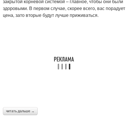
закрытой корневой системой – главное, чтобы они были
здоровыми. В первом случае, скорее всего, вас порадует
цена, зато вторые будут лучше приживаться.
Сорта для урала
Ранний срок
Урожайные сорта
Низкорослые сорта
Твердокорые сорта
Интересные сорта
читать дальше →
Сорта с фото
Кустовые сорта