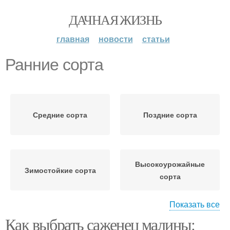
ДАЧНАЯ ЖИЗНЬ
главная
новости
статьи
Ранние сорта
Средние сорта
Поздние сорта
Высокоурожайные
Зимостойкие сорта
сорта
Показать все
Как выбрать саженец малины:
Среднеспелые сорта
Позднеспелые сорта