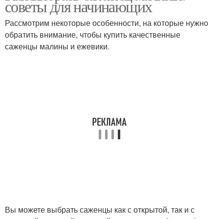
советы для начинающих
Рассмотрим некоторые особенности, на которые нужно
обратить внимание, чтобы купить качественные
саженцы малины и ежевики.
Раннеспелые сорта
Популярные сорта
Ранние огурцовы
Ранний сорт
Сорт с высокой
Голландский сорт
товарностью
Сорта для открытого
Ранний урожай
Вы можете выбрать саженцы как с открытой, так и с
грунта