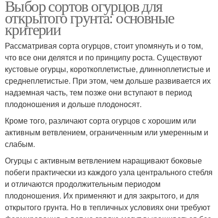
Выбор сортов огурцов для
открытого грунта: основные
критерии
Ранние культуры
Сорта для сибири
Рассматривая сорта огурцов, стоит упомянуть и о том,
что все они делятся и по принципу роста. Существуют
кустовые огурцы, короткоплетистые, длинноплетистые и
среднеплетистые. При этом, чем дольше развивается их
Засолочные сорта
Подходящие сорта
надземная часть, тем позже они вступают в период
плодоношения и дольше плодоносят.
Кроме того, различают сорта огурцов с хорошим или
активным ветвлением, ограниченным или умеренным и
Необычные сорта
Мелкоплодные сорта
слабым.
Огурцы с активным ветвлением наращивают боковые
побеги практически из каждого узла центрального стебля
и отличаются продолжительным периодом
плодоношения. Их применяют и для закрытого, и для
открытого грунта. Но в тепличных условиях они требуют