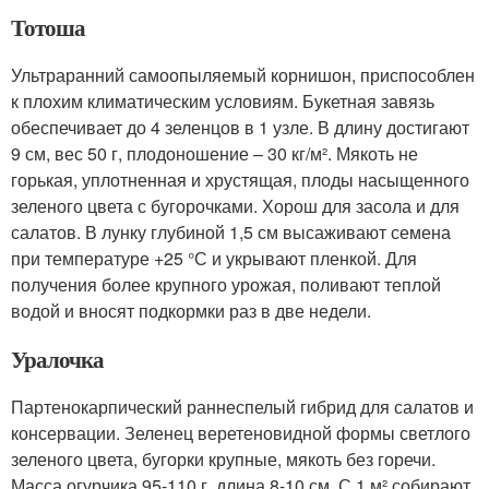
Тотоша
Ультраранний самоопыляемый корнишон, приспособлен
к плохим климатическим условиям. Букетная завязь
обеспечивает до 4 зеленцов в 1 узле. В длину достигают
9 см, вес 50 г, плодоношение – 30 кг/м². Мякоть не
горькая, уплотненная и хрустящая, плоды насыщенного
зеленого цвета с бугорочками. Хорош для засола и для
салатов. В лунку глубиной 1,5 см высаживают семена
при температуре +25 °С и укрывают пленкой. Для
получения более крупного урожая, поливают теплой
водой и вносят подкормки раз в две недели.
Уралочка
Партенокарпический раннеспелый гибрид для салатов и
консервации. Зеленец веретеновидной формы светлого
зеленого цвета, бугорки крупные, мякоть без горечи.
Масса огурчика 95-110 г, длина 8-10 см. С 1 м² собирают