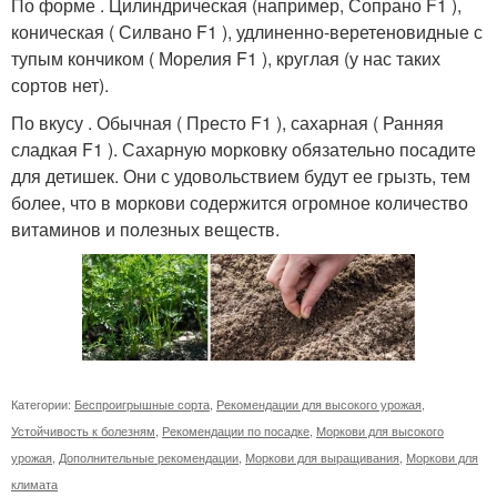
По форме . Цилиндрическая (например, Сопрано F1 ),
коническая ( Силвано F1 ), удлиненно-веретеновидные с
тупым кончиком ( Морелия F1 ), круглая (у нас таких
сортов нет).
По вкусу . Обычная ( Престо F1 ), сахарная ( Ранняя
сладкая F1 ). Сахарную морковку обязательно посадите
для детишек. Они с удовольствием будут ее грызть, тем
более, что в моркови содержится огромное количество
витаминов и полезных веществ.
Категории:
Беспроигрышные сорта
,
Рекомендации для высокого урожая
,
Устойчивость к болезням
,
Рекомендации по посадке
,
Моркови для высокого
урожая
,
Дополнительные рекомендации
,
Моркови для выращивания
,
Моркови для
климата