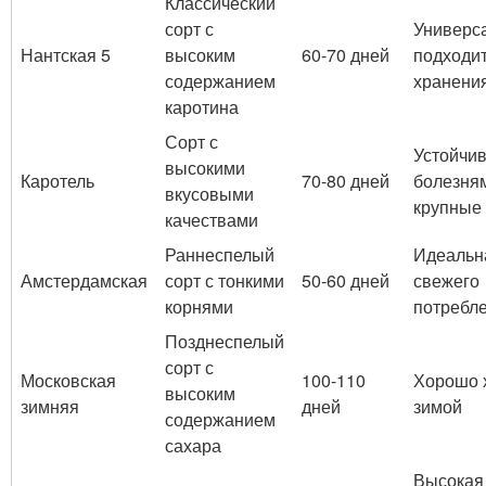
Классический
сорт с
Универс
Нантская 5
высоким
60-70 дней
подходит
содержанием
хранени
каротина
Сорт с
Устойчив
высокими
Каротель
70-80 дней
болезня
вкусовыми
крупные
качествами
Раннеспелый
Идеальн
Амстердамская
сорт с тонкими
50-60 дней
свежего
корнями
потребл
Позднеспелый
сорт с
Московская
100-110
Хорошо 
высоким
зимняя
дней
зимой
содержанием
сахара
Высокая