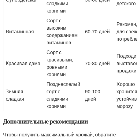
сладкими
детского
корнями
Сорт с
Рекомен
высоким
Витаминная
60-70 дней
для свеж
содержанием
потребл
витаминов
Сорт с
Подходи
красивыми,
Красивая дама
70-80 дней
выставок
ровными
продажи
корнями
Позднеспелый
Хорошо
Зимняя
сорт с
90-100
хранится
сладкая
сладкими
дней
устойчив
корнями
морозу
Дополнительные рекомендации
Чтобы получить максимальный урожай, обратите