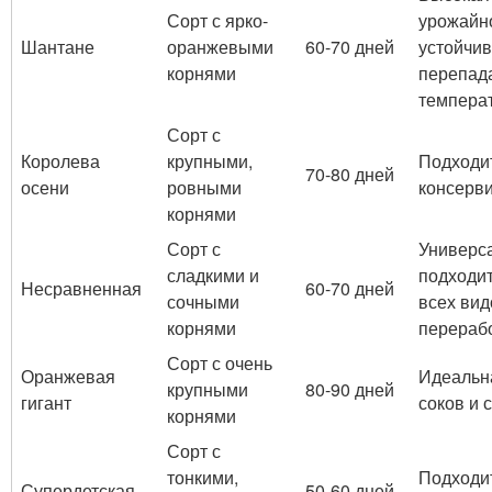
Сорт с ярко-
урожайно
Шантане
оранжевыми
60-70 дней
устойчив
корнями
перепад
темпера
Сорт с
Королева
крупными,
Подходи
70-80 дней
осени
ровными
консерв
корнями
Сорт с
Универс
сладкими и
подходит
Несравненная
60-70 дней
сочными
всех вид
корнями
перераб
Сорт с очень
Оранжевая
Идеальн
крупными
80-90 дней
гигант
соков и 
корнями
Сорт с
тонкими,
Подходи
Супердетская
50-60 дней