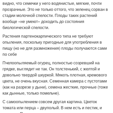
видно, что семечки у него водянистые, мягкие, почти
прозрачные. Это не только оттого, что зеленец сорван в
стадии молочной спелости. Плоды таких растений
вообще «не умеют» доходить до состояния
биологической спелости.
Растения партенокарпического типа не требуют
опыления, поскольку пригодные для употребления в
пищу (но не для размножения) плоды получаются сами
по себе
Пчелоопыляемый огурец, полностью созревший на
грядке, выглядит не так. Он толстенький, с желтой и
довольно твердой шкуркой. Мякоть плотная, кремового
цвета, не очень вкусная. Семенная камера с пустотами
(как на разрезе у дыни), семена жесткие, прочные (тоже
как дынные, только помельче).
С самоопылением совсем другая картина. Цветок
томата или перца – двуполый. В нем есть и пестик, и