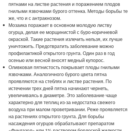
пятнами на листве растения и поражением плодов
гнилыми язвочками бурого оттенка. Методы борьбы те
же, что и с антракнозом.
Мозаика поражает в основном молодую листву
огурца, делая ее морщинистой с буро-коричневой
окраской. Такие растения излечить нельзя, их лучше
уничтожить. Предотвратить заболевание можно
профилактикой открытого грунта. Один раз в год
осенью или весной вносят медный купорос.
Оливковая пятнистость покрывает плоды гнилыми
язвочками. Аналогичного бурого цвета пятна
проявляются на стеблях и листве растения. По
истечении трех дней пятна начинают чернеть,
увеличиваясь в диаметре. Это заболевание чаще
характерно для теплиц из-за недостатка свежего
воздуха при малом проветривании. Реже проявляется
на растениях открытого грунта. Для борьбы
насаждения огурцов обрабатывают препаратом
«Фундазол» или 1% раствором бордоской жидкости.