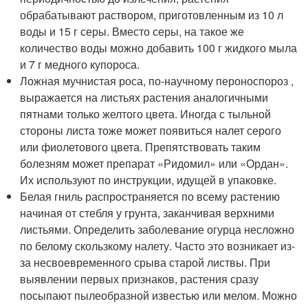
обрабатывают раствором, приготовленным из 10 л
воды и 15 г серы. Вместо серы, на такое же
количество воды можно добавить 100 г жидкого мыла
и 7 г медного купороса.
Ложная мучнистая роса, по-научному пероноспороз ,
выражается на листьях растения аналогичными
пятнами только желтого цвета. Иногда с тыльной
стороны листа тоже может появиться налет серого
или фиолетового цвета. Препятствовать таким
болезням может препарат «Ридомил» или «Ордан».
Их используют по инструкции, идущей в упаковке.
Белая гниль распространяется по всему растению
начиная от стебля у грунта, заканчивая верхними
листьями. Определить заболевание огурца несложно
по белому скользкому налету. Часто это возникает из-
за несвоевременного срыва старой листвы. При
выявлении первых признаков, растения сразу
посыпают пылеобразной известью или мелом. Можно