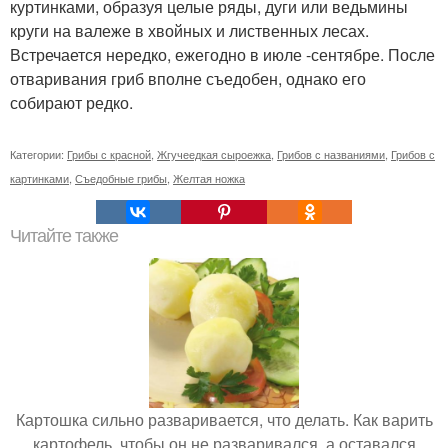
куртинками, образуя целые ряды, дуги или ведьмины
круги на валеже в хвойных и лиственных лесах.
Встречается нередко, ежегодно в июле -сентябре. После
отваривания гриб вполне съедобен, однако его
собирают редко.
Категории:
Грибы с красной
,
Жгучеедкая сыроежка
,
Грибов с названиями
,
Грибов с
картинками
,
Съедобные грибы
,
Желтая ножка
Читайте также
Картошка сильно разваривается, что делать. Как варить
картофель, чтобы он не разваривался, а оставался