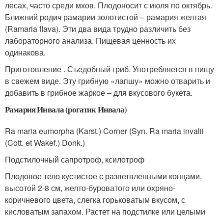
лесах, часто среди мхов. Плодоносит с июля по октябрь.
Ближний родич рамарии золотистой – рамария желтая
(Ramaria flava). Эти два вида трудно различить без
лабораторного анализа. Пищевая ценность их
одинакова.
Приготовление . Съедобный гриб. Употребляется в пищу
в свежем виде. Эту грибную «лапшу» можно отварить и
добавить в грибное жаркое – для вкусового букета.
Рамария Инвала (рогатик Инвала)
Ra maria eumorpha (Karst.) Corner (Syn. Ra maria invalii
(Cott. et Wakef.) Donk.)
Подстилочный сапротроф, ксилотроф
Плодовое тело кустистое с разветвленными концами,
высотой 2-8 см, желто-буроватого или охряно-
коричневого цвета, слегка горьковатым вкусом, с
кисловатым запахом. Растет на подстилке или целыми