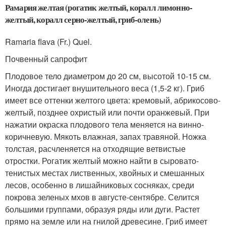
Рамария желтая (рогатик желтый, коралл лимонно-
желтый, коралл серно-желтый, гриб-олень)
Ramaria flava (Fr.) Quel.
Почвенный сапрофит
Плодовое тело диаметром до 20 см, высотой 10-15 см.
Иногда достигает внушительного веса (1,5-2 кг). Гриб
имеет все оттенки желтого цвета: кремовый, абрикосово-
желтый, позднее охристый или почти оранжевый. При
нажатии окраска плодового тела меняется на винно-
коричневую. Мякоть влажная, запах травяной. Ножка
толстая, расчленяется на отходящие ветвистые
отростки. Рогатик желтый можно найти в сыровато-
тенистых местах лиственных, хвойных и смешанных
лесов, особенно в лишайниковых сосняках, среди
покрова зеленых мхов в августе-сентябре. Селится
большими группами, образуя ряды или дуги. Растет
прямо на земле или на гнилой древесине. Гриб имеет