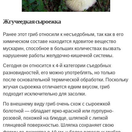
Жгучеедкая сыроежка
Ранее этот гриб относили к несъедобным, так как в его
химическом составе находится ядовитое вещество
мускарин, способное в больших количествах вызвать
нарушение работы желудочно-кишечной системы.
Сегодня он относится к 4-й категории съедобных
разновидностей, его можно употреблять, но только
после основательной термической обработки. Поскольку
жгучая сыроежка отличается едким вкусом, гриб
подходит исключительно для засолки.
По внешнему виду гриб очень схож с сыроежкой
болотной — обладает ярко-красной или пурпурно-
розовой, похожей на блюдце, шляпкой с липкой
глянцевой поверхностью. Шляпка сохраняет свою
форму до диаметра в 10 см, у более взрослых грибов