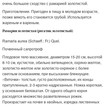
очень большое сходство с рамарией золотистой.
Приготовление. Пригоден в пищу в молодом возрасте,
позже мякоть его становится грубой. Используется
жареным и вареным.
Рамария золотистая (рогатик золотистый)
Ramaria aurea (Schaeff.: Fr.) Quel.
Почвенный сапротроф
Плодовое тело массивное, диаметром 15-20 см, высотой
8-10 см, кустистое, обильно ветвящееся, охряно-желтое,
золотисто-желтое или золотисто-охряное с более
светлым основанием, при высыхании блекнущее.
«Веточки» толстые, густо расположенные, их концы
притупленные, 2-3-кратно надрезанные. Ножка короткая,
у основания беловатая. От одного общего корня
расходятся множество разветвленных рожек.
Произрастает на почве в хвойных, изредка лиственных