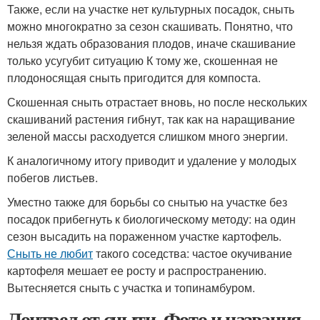
Также, если на участке нет культурных посадок, сныть
можно многократно за сезон скашивать. Понятно, что
нельзя ждать образования плодов, иначе скашивание
только усугубит ситуацию К тому же, скошенная не
плодоносящая сныть пригодится для компоста.
Скошенная сныть отрастает вновь, но после нескольких
скашиваний растения гибнут, так как на наращивание
зеленой массы расходуется слишком много энергии.
К аналогичному итогу приводит и удаление у молодых
побегов листьев.
Уместно также для борьбы со снытью на участке без
посадок прибегнуть к биологическому методу: на один
сезон высадить на пораженном участке картофель.
Сныть не любит
такого соседства: частое окучивание
картофеля мешает ее росту и распространению.
Вытесняется сныть с участка и топинамбуром.
Лонтрел от сныти. Фото и названия