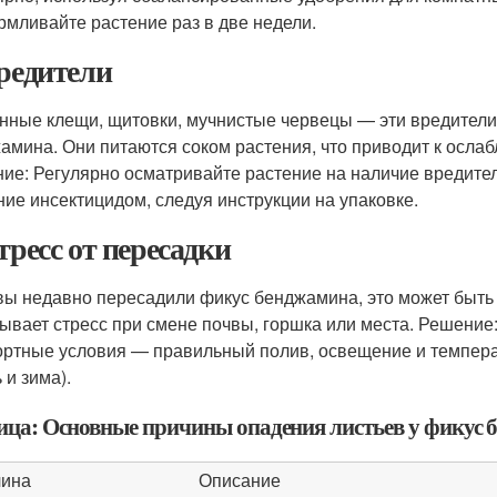
рмливайте растение раз в две недели.
Вредители
нные клещи, щитовки, мучнистые червецы — эти вредители
амина. Они питаются соком растения, что приводит к осла
ие: Регулярно осматривайте растение на наличие вредите
ние инсектицидом, следуя инструкции на упаковке.
Стресс от пересадки
вы недавно пересадили фикус бенджамина, это может быть
ывает стресс при смене почвы, горшка или места. Решение
ртные условия — правильный полив, освещение и температ
 и зима).
ица: Основные причины опадения листьев у фикус
чина
Описание