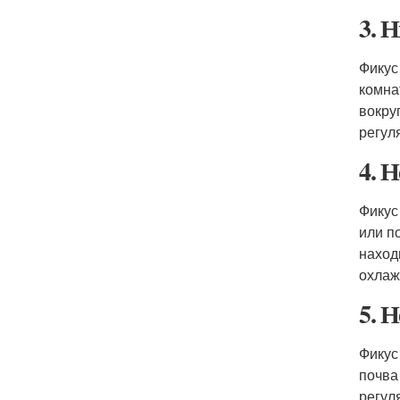
3. 
Фикус
комна
вокру
регул
4. 
Фикус
или п
наход
охлаж
5. 
Фикус
почва
регул