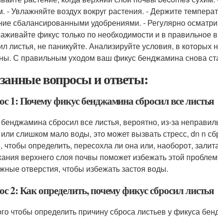
м. - Увлажняйте воздух вокруг растения. - Держите темпера
ние сбалансированными удобрениями. - Регулярно осматрив
аживайте фикус только по необходимости и в правильное в
ил листья, не паникуйте. Анализируйте условия, в которых
ны. С правильным уходом ваш фикус бенджамина снова ст
занные вопросы и ответы:
ос 1: Почему фикус бенджамина сбросил все листья
 бенджамина сбросил все листья, вероятно, из-за неправил
 или слишком мало воды, это может вызвать стресс, dn n с
, чтобы определить, пересохла ли она или, наоборот, зали
ания верхнего слоя почвы поможет избежать этой проблемы
жные отверстия, чтобы избежать застоя воды.
с 2: Как определить, почему фикус сбросил листья
ого чтобы определить причину сброса листьев у фикуса б