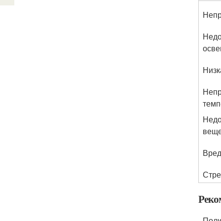
Непр
Недо
осв
Низк
Непр
темп
Недо
веще
Вред
Стре
Реко
- Пол