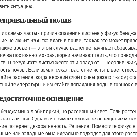
вить ситуацию.
Неправильный полив
 из самых частых причин опадения листьев у фикус бендж
ние не любит избытка влаги в почве, так как это может прив
также вреден — в этом случае растение начинает сбрасывать
почва постоянно мокрая, корни начинают гнить, что приводи
тв. В результате листья желтеют и опадают. - Недолив: Ф
ость почвы. Если земля сухая, растение испытывает стресс
айте растение, когда верхний слой почвы (около 1-2 см) ст
тной температуры и избегайте попадания воды в горшок с 
Недостаточное освещение
 бенджамина любит яркий, но рассеянный свет. Если растен
ывать листья. Однако и прямое солнечное освещение может
ние потеряет декоративность. Решение: Поместите фикус в 
чные или западные окна идеально подходят для этого раст