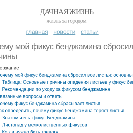
ДАЧНАЯ ЖИЗНЬ
жизнь за городом
главная
новости
статьи
ему мой фикус бенджамина сбросил 
чины
ержание
очему мой фикус бенджамина сбросил все листья: основн
Таблица: Основные причины опадения листьев у фикус б
Рекомендации по уходу за фикусом бенджамина
вязанные вопросы и ответы
очему фикус бенджамина сбрасывает листья
ак определить, почему фикус бенджамина теряет листья
Знакомьтесь: фикус Бенджамина
Листопад у мелколиственных фикусов
Когда нужно бить тревогу