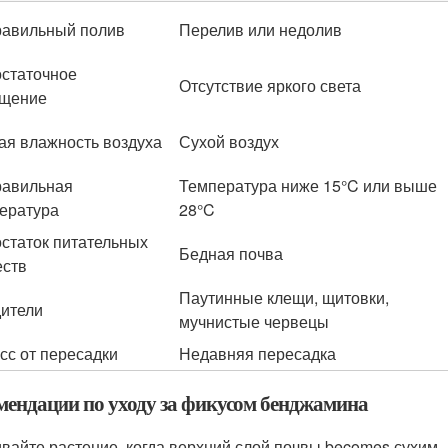
авильный полив
Перелив или недолив
статочное
Отсутствие яркого света
ещение
ая влажность воздуха
Сухой воздух
авильная
Температура ниже 15°C или выше
ература
28°C
статок питательных
Бедная почва
ств
Паутинные клещи, щитовки,
ители
мучнистые червецы
сс от пересадки
Недавняя пересадка
мендации по уходу за фикусом бенджамина
ивайте растение, когда верхний слой почвы becomes сухим.