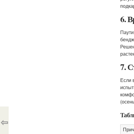
подка
6. 
Паути
бендж
Решен
расте
7. 
Если 
испыт
комфо
(осень
Табл
⇦
При