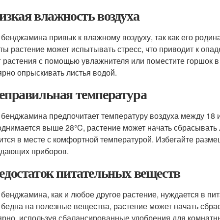
Низкая влажность воздуха
 бенджамина привык к влажному воздуху, так как его родина
ты растение может испытывать стресс, что приводит к опа
г растения с помощью увлажнителя или поместите горшок 
ярно опрыскивать листья водой.
Неправильная температура
 бенджамина предпочитает температуру воздуха между 18 и
однимается выше 28°C, растение может начать сбрасывать л
ится в месте с комфортной температурой. Избегайте разме
дающих приборов.
Недостаток питательных веществ
 бенджамина, как и любое другое растение, нуждается в пи
 бедна на полезные вещества, растение может начать сбра
ярно, используя сбалансированные удобрения для комнатных