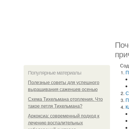
Поч
при
Сод
П
Популярные материалы
Полезные советы для успешного
выращивания саженцев осенью
С
Схема Тихельмана отопления. Что
П
такое петля Тихельмана?
К
Аркоксиа: современный подход к
лечению воспалительных