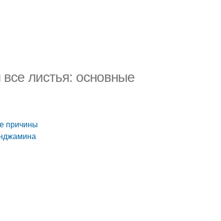
все листья: основные
ые причины
енджамина