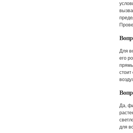
услов
вызва
преде
Прове
Вопро
Для в
его р
прямы
стоит
возду
Вопро
Да, ф
расте
светл
для в