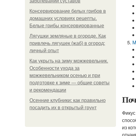
заболеваний суставов
Консервирование белых грибов в
домашних условиях рецепты.
Белые грибы консервированные
Лягушки земляные в огороде. Как
М
привлечь лягушек (жаб) в огород:
личный опыт
Как укрыть на зиму можжевельник.
Особенности ухода за
можжевельником осенью и при
подготовке к зиме — общие советы
и рекомендации
Поч
Осенние клубники: как правильно
посадить их в открытый грунт
Фикус
спосо
из ко
отчаи