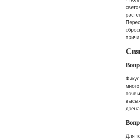
свето
расте
Перес
сброс
причи
Свя
Вопр
Фикус
много
почвы
высых
дрена
Вопро
Для т