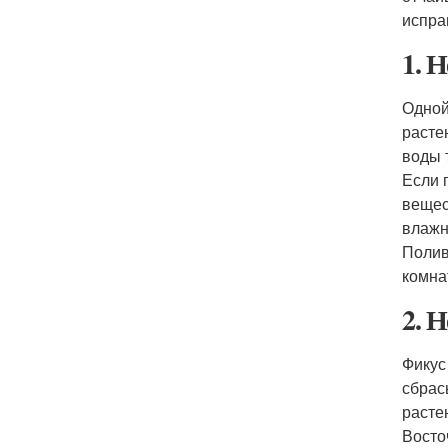
испра
1. 
Одной
расте
воды 
Если 
вещес
влажн
Полив
комна
2. 
Фикус
сбрас
расте
Восто