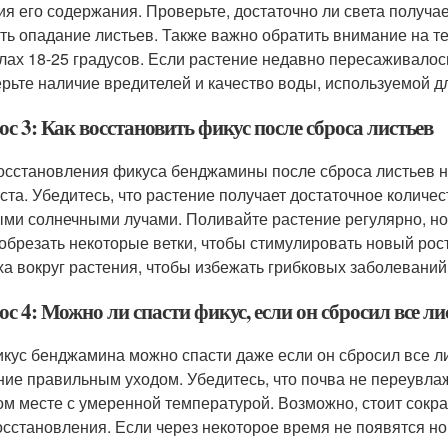
ия его содержания. Проверьте, достаточно ли света получае
ть опадание листьев. Также важно обратить внимание на т
лах 18-25 градусов. Если растение недавно пересаживалось
рьте наличие вредителей и качество воды, используемой д
с 3: Как восстановить фикус после сброса листьев
осстановления фикуса бенджамины после сброса листьев н
оста. Убедитесь, что растение получает достаточное количес
ми солнечными лучами. Поливайте растение регулярно, но
 обрезать некоторые ветки, чтобы стимулировать новый ро
ха вокруг растения, чтобы избежать грибковых заболеваний
с 4: Можно ли спасти фикус, если он сбросил все ли
икус бенджамина можно спасти даже если он сбросил все ли
ние правильным уходом. Убедитесь, что почва не переувла
ом месте с умеренной температурой. Возможно, стоит сокр
осстановления. Если через некоторое время не появятся н