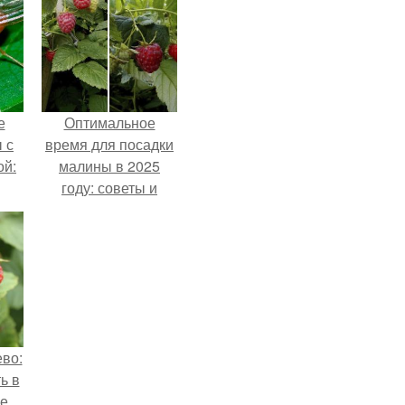
е
Оптимальное
 с
время для посадки
ой:
малины в 2025
году: советы и
рекомендации
во:
ь в
е