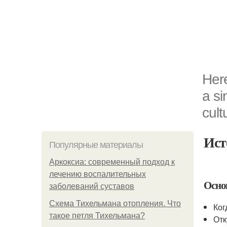
Here
a si
cult
Ист
Популярные материалы
Аркоксиа: современный подход к
лечению воспалительных
Осно
заболеваний суставов
Схема Тихельмана отопления. Что
Ког
такое петля Тихельмана?
Отк