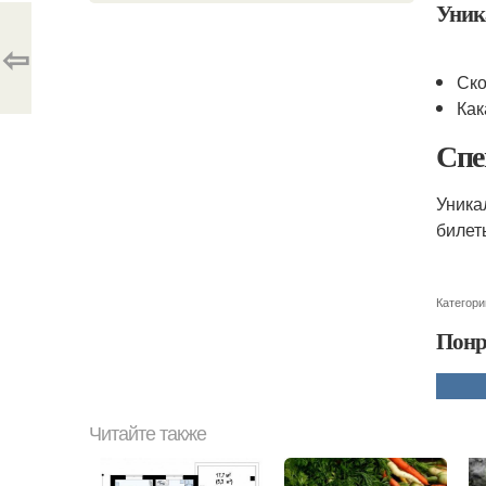
Уник
⇦
Ско
Как
Спе
Уника
билет
Категори
Понр
Читайте также