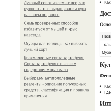
Как
Луковый севок из семян: все, что
нужно знать о выращивании лука
Дос
на своем подворье
Осно
Семь проверенных способов
избавиться от мышей и крыс
навсегда
Назв
Огурцы для теплицы: как выбрать
Толь
лучший сорт
Музе
Крахмалистые сорта картофеля.
Кул
Сорта картофеля с высоким
содержанием крахмала
Фест
Выбираем антигололедные
реагенты - описание популярных
Как
средств, классификация и правила
Где
применения
Инт