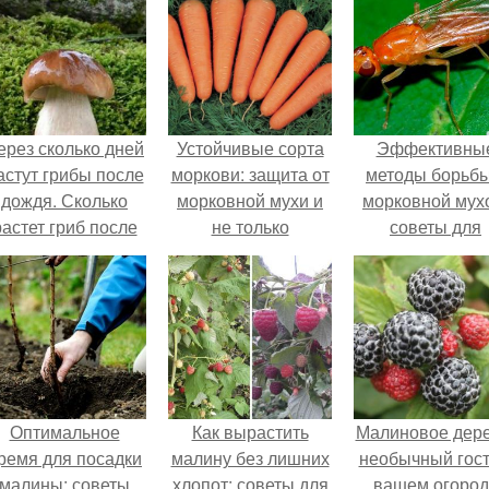
ерез сколько дней
Устойчивые сорта
Эффективны
астут грибы после
моркови: защита от
методы борьбы
дождя. Сколько
морковной мухи и
морковной мух
растет гриб после
не только
советы для
дождя?
садоводов
Оптимальное
Как вырастить
Малиновое дере
ремя для посадки
малину без лишних
необычный гост
малины: советы
хлопот: советы для
вашем огород