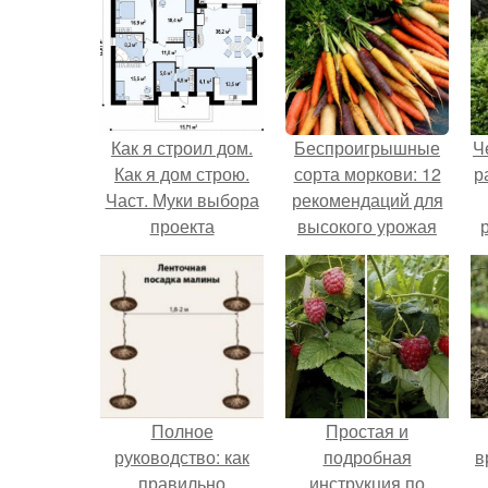
Как я строил дом.
Беспроигрышные
Ч
Как я дом строю.
сорта моркови: 12
р
Част. Муки выбора
рекомендаций для
проекта
высокого урожая
Полное
Простая и
руководство: как
подробная
в
правильно
инструкция по