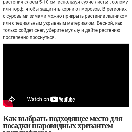
растения слоем 5-10 см, используя сухие листья, солому
или торф, чтобы защитить корни от морозов. В регионах
с суровыми зимами можно прикрыть растение лапником
или специальным укрывным материалом. Весной, как
только сойдет снег, уберите мульчу и дайте растению
постепенно проснуться.
Как выбрать подходящее место для
посадки шаровидных хризантем