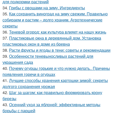
для подкормки растений
34.
Грибы с овощами на зиму. Ингредиенты
35.
Как сохранить виноград на зиму свежим. Правильно
собираем и растим – долго храним. Агротехнические
секреты
36.
Теневой огород: как культура влияет на нашу жизнь
37.
Пластиковые окна в деревянный дом. Установка
пластиковых окон в доме из бревна
38.
Расти фрукты и ягоды в тени: советы и рекомендации
39.
Особенности теневыносливых растений для
украшения сада
40.
Почему огурцы горькие и что нужно делать.. Причины
появления горечи в огурцах
41.
Лучшие способы хранения картошки зимой: секреты
долгого сохранения урожая
42.
Шаг за шагом: как правильно формировать крону
березы
43.
Осенний уход за яблоней: эффективные методы
борьбы с паршей