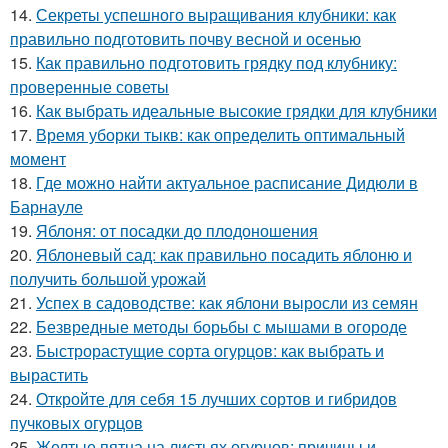
14.
Секреты успешного выращивания клубники: как
правильно подготовить почву весной и осенью
15.
Как правильно подготовить грядку под клубнику:
проверенные советы
16.
Как выбрать идеальные высокие грядки для клубники
17.
Время уборки тыкв: как определить оптимальный
момент
18.
Где можно найти актуальное расписание Дидюли в
Барнауле
19.
Яблоня: от посадки до плодоношения
20.
Яблоневый сад: как правильно посадить яблоню и
получить большой урожай
21.
Успех в садоводстве: как яблони выросли из семян
22.
Безвредные методы борьбы с мышами в огороде
23.
Быстрорастущие сорта огурцов: как выбрать и
вырастить
24.
Откройте для себя 15 лучших сортов и гибридов
пучковых огурцов
25.
Желтые пятна на листьях огурцов: причины и