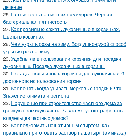
лечение
26.
Пятнистость на листьях помидоров. Черная
бактериальная пятнистость
27.
Как правильно сажать луковичные в корзинках.
Цветы в корзинах
28.
Чем укрыть розы на зиму. Воздушно-сухой способ
укрытия роз на зиму
29.
Удобны ли в пользовании корзинки для посадки
луковичных. Посадка луковичных в корзины
30.
Посадка тюльпанов в корзины для луковичных. 9
достоинств использования корзин
31.
Как понять когда убирать морковь с грядки и что..
Значение климата и региона
32.
Нарушение при строительстве частного дома за
грязную проезжую часть. За что могут оштрафовать
владельцев частных домов?
33.
Как подкормить нашатырным спиртом. Как
правильно приготовить раствор нашатыря (аммиака)