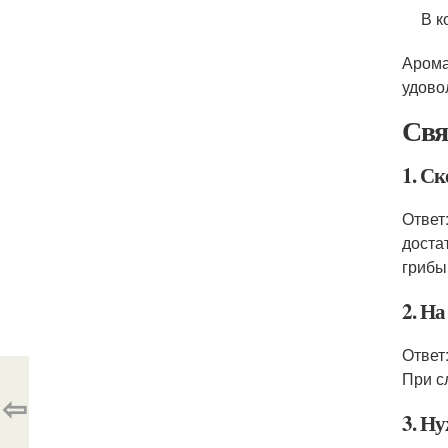
В к
Арома
удово
Свя
1. С
Ответ
доста
грибы
2. Н
Ответ
При с
⇦
3. Н