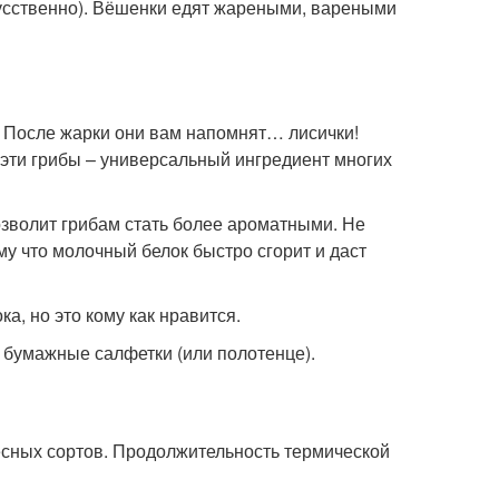
усственно). Вёшенки едят жареными, вареными
. После жарки они вам напомнят… лисички!
 эти грибы – универсальный ингредиент многих
!
зволит грибам стать более ароматными. Не
у что молочный белок быстро сгорит и даст
а, но это кому как нравится.
, бумажные салфетки (или полотенце).
есных сортов. Продолжительность термической