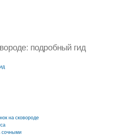
вороде: подробный гид
ид
нок на сковороде
уса
ь сочными