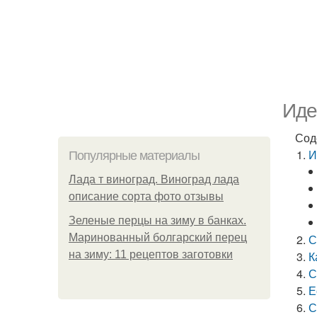
Иде
Сод
И
Популярные материалы
Лада т виноград. Виноград лада
описание сорта фото отзывы
Зеленые перцы на зиму в банках.
Маринованный болгарский перец
С
на зиму: 11 рецептов заготовки
К
С
Е
С