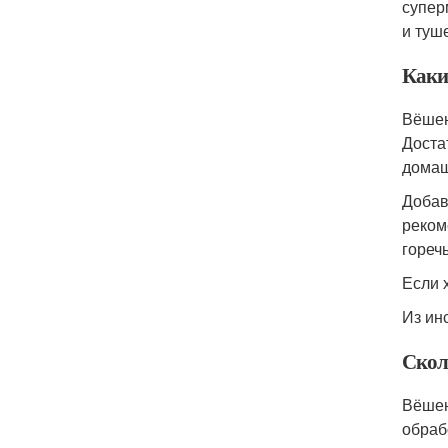
супер
и туш
Каки
Вёшен
Доста
домаш
Добав
реком
горечь
Если 
Из ин
Скол
Вёшен
обраб