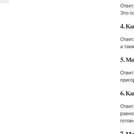
Ответ
Это п
4. Ка
Ответ
а так
5. М
Ответ
приго
6. К
Ответ
равно
готов
7. М