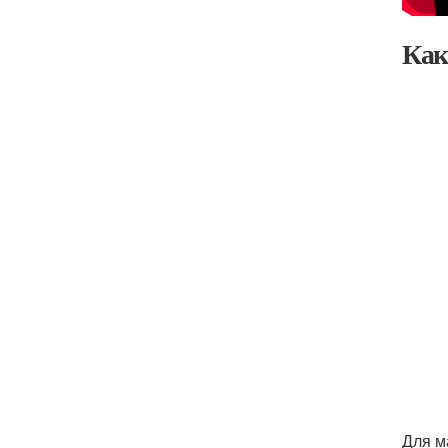
Как
Для м