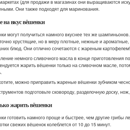
маркетах (для продажи в магазинах они выращиваются иск
еными. Они также подходят для маринования.
е на вкус вёшенки
ки могут получиться намного вкуснее тех же шампиньонов
точно хрустящие, но в меру плотные, нежные и ароматные,
них блюд. Они отлично сочетаются с жареным картофелем
ление немного сливочного масла в конце приготовления по
ендуется жарить вёшенки только на сливочном масле, потом
.
хотите, можно приправить жареные вёшенки зубчиком чеснок
струментов подготовьте сковороду, разделочную доску, нож
ько жарить вёшенки
ки готовить намного проще и быстрее, чем другие грибы л
отки свежих вёшенок колеблется от 10 до 15 минут.