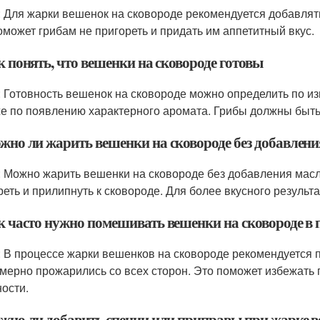
: Для жарки вешенок на сковороде рекомендуется добавлят
оможет грибам не пригореть и придать им аппетитный вкус.
к понять, что вешенки на сковороде готовы
: Готовность вешенок на сковороде можно определить по и
же по появлению характерного аромата. Грибы должны быт
ожно ли жарить вешенки на сковороде без добавлени
: Можно жарить вешенки на сковороде без добавления масла,
реть и прилипнуть к сковороде. Для более вкусного результ
ак часто нужно помешивать вешенки на сковороде в 
: В процессе жарки вешенков на сковороде рекомендуется 
мерно прожарились со всех сторон. Это поможет избежать 
ности.
ожно ли добавить специи или приправы при жарке в