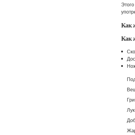
Этого
употр
Как 
Как 
Ск
Дос
Но
Под
Веш
Гри
Лук
Доб
Жар