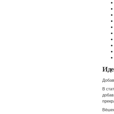
Иде
Добав
В ста
добав
прекр
Вёшен