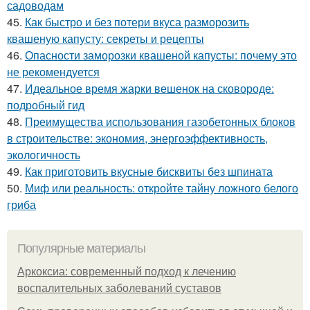
садоводам
45.
Как быстро и без потери вкуса разморозить
квашеную капусту: секреты и рецепты
46.
Опасности заморозки квашеной капусты: почему это
не рекомендуется
47.
Идеальное время жарки вешенок на сковороде:
подробный гид
48.
Преимущества использования газобетонных блоков
в строительстве: экономия, энергоэффективность,
экологичность
49.
Как приготовить вкусные бисквиты без шпината
50.
Миф или реальность: откройте тайну ложного белого
гриба
Популярные материалы
Аркоксиа: современный подход к лечению
воспалительных заболеваний суставов