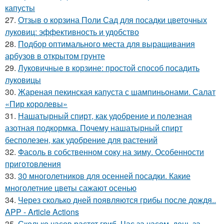
капусты
27.
Отзыв о корзина Поли Сад для посадки цветочных
луковиц: эффективность и удобство
28.
Подбор оптимального места для выращивания
арбузов в открытом грунте
29.
Луковичные в корзине: простой способ посадить
луковицы
30.
Жареная пекинская капуста с шампиньонами. Салат
«Пир королевы»
31.
Нашатырный спирт, как удобрение и полезная
азотная подкормка. Почему нашатырный спирт
бесполезен, как удобрение для растений
32.
Фасоль в собственном соку на зиму. Особенности
приготовления
33.
30 многолетников для осенней посадки. Какие
многолетние цветы сажают осенью
34.
Через сколько дней появляются грибы после дождя..
APP - Article Actions
35.
Сколько часов растет гриб. Час за часом, день за