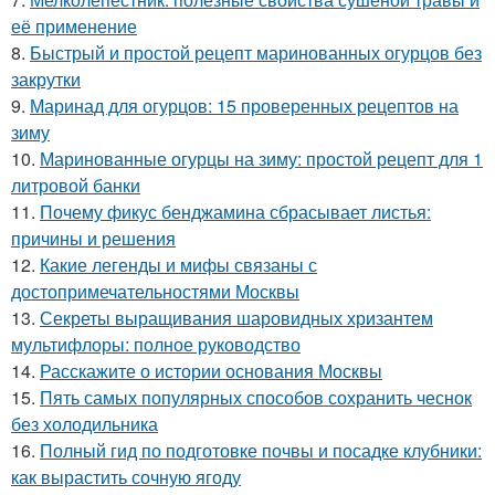
её применение
8.
Быстрый и простой рецепт маринованных огурцов без
закрутки
9.
Маринад для огурцов: 15 проверенных рецептов на
зиму
10.
Маринованные огурцы на зиму: простой рецепт для 1
литровой банки
11.
Почему фикус бенджамина сбрасывает листья:
причины и решения
12.
Какие легенды и мифы связаны с
достопримечательностями Москвы
13.
Секреты выращивания шаровидных хризантем
мультифлоры: полное руководство
14.
Расскажите о истории основания Москвы
15.
Пять самых популярных способов сохранить чеснок
без холодильника
16.
Полный гид по подготовке почвы и посадке клубники:
как вырастить сочную ягоду