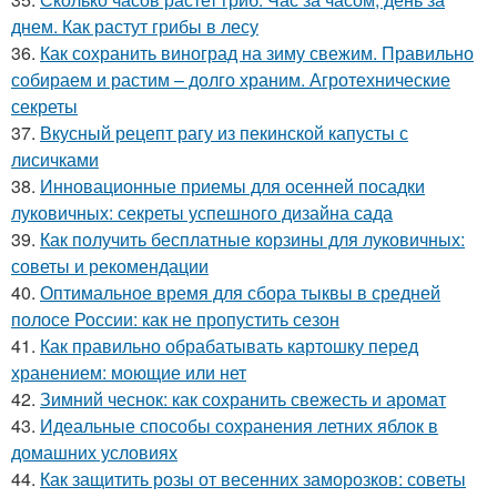
днем. Как растут грибы в лесу
36.
Как сохранить виноград на зиму свежим. Правильно
собираем и растим – долго храним. Агротехнические
секреты
37.
Вкусный рецепт рагу из пекинской капусты с
лисичками
38.
Инновационные приемы для осенней посадки
луковичных: секреты успешного дизайна сада
39.
Как получить бесплатные корзины для луковичных:
советы и рекомендации
40.
Оптимальное время для сбора тыквы в средней
полосе России: как не пропустить сезон
41.
Как правильно обрабатывать картошку перед
хранением: моющие или нет
42.
Зимний чеснок: как сохранить свежесть и аромат
43.
Идеальные способы сохранения летних яблок в
домашних условиях
44.
Как защитить розы от весенних заморозков: советы