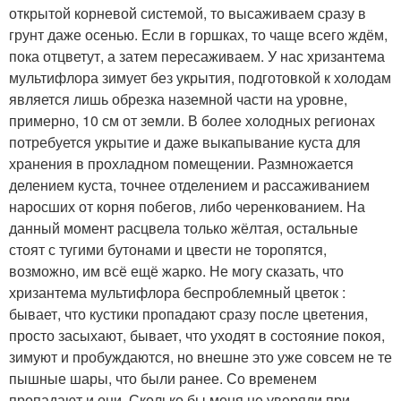
открытой корневой системой, то высаживаем сразу в
грунт даже осенью. Если в горшках, то чаще всего ждём,
пока отцветут, а затем пересаживаем. У нас хризантема
мультифлора зимует без укрытия, подготовкой к холодам
является лишь обрезка наземной части на уровне,
примерно, 10 см от земли. В более холодных регионах
потребуется укрытие и даже выкапывание куста для
хранения в прохладном помещении. Размножается
делением куста, точнее отделением и рассаживанием
наросших от корня побегов, либо черенкованием. На
данный момент расцвела только жёлтая, остальные
стоят с тугими бутонами и цвести не торопятся,
возможно, им всё ещё жарко. Не могу сказать, что
хризантема мультифлора беспроблемный цветок :
бывает, что кустики пропадают сразу после цветения,
просто засыхают, бывает, что уходят в состояние покоя,
зимуют и пробуждаются, но внешне это уже совсем не те
пышные шары, что были ранее. Со временем
пропадают и они. Сколько бы меня не уверяли при