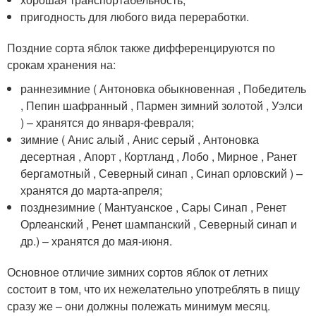
пригодность для любого вида переработки.
Поздние сорта яблок также дифференцируются по
срокам хранения на:
раннезимние ( Антоновка обыкновенная , Победитель
, Пепин шафранный , Пармен зимний золотой , Уэлси
) – хранятся до января-февраля;
зимние ( Анис алый , Анис серый , Антоновка
десертная , Апорт , Кортланд , Лобо , Мирное , Ранет
бергамотный , Северный синап , Синап орловский ) –
хранятся до марта-апреля;
позднезимние ( Мантуанское , Сары Синап , Ренет
Орлеанский , Ренет шампанский , Северный синап и
др.) – хранятся до мая-июня.
Основное отличие зимних сортов яблок от летних
состоит в том, что их нежелательно употреблять в пищу
сразу же – они должны полежать минимум месяц.