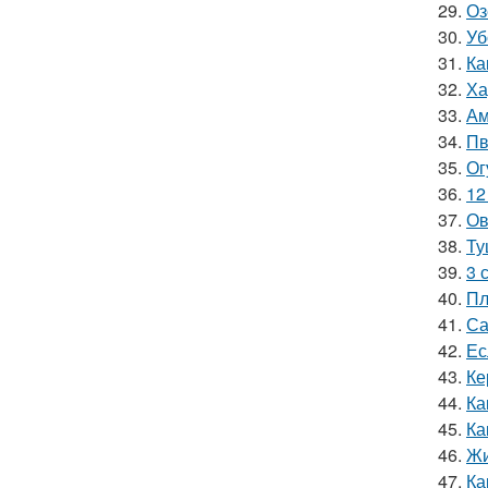
29.
Оз
30.
Уб
31.
Ка
32.
Ха
33.
Ам
34.
Пв
35.
Ог
36.
12
37.
Ов
38.
Ту
39.
3 
40.
Пл
41.
Са
42.
Ес
43.
Ке
44.
Ка
45.
Ка
46.
Жи
47.
Ка