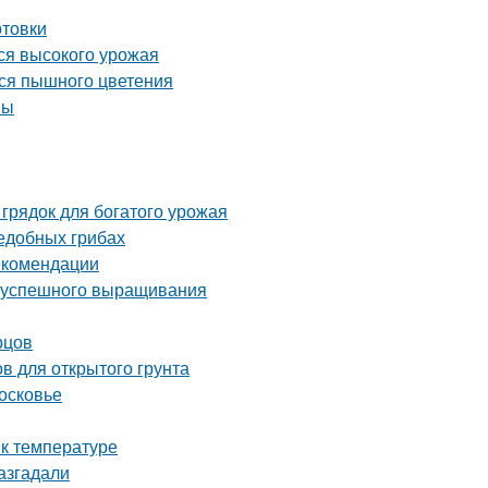
отовки
ся высокого урожая
ься пышного цветения
вы
грядок для богатого урожая
ъедобных грибах
екомендации
ля успешного выращивания
рцов
в для открытого грунта
осковье
 к температуре
азгадали