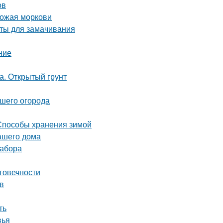
ов
рожая моркови
аты для замачивания
ние
а. Открытый грунт
ашего огорода
 Способы хранения зимой
ашего дома
забора
говечности
в
ть
вья