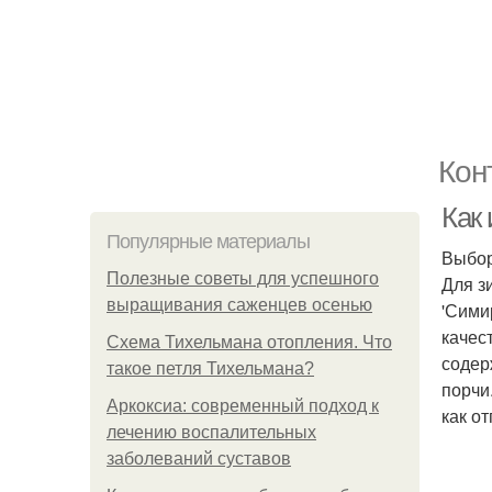
Кон
Как 
Популярные материалы
Выбор
Полезные советы для успешного
Для з
выращивания саженцев осенью
'Сими
качес
Схема Тихельмана отопления. Что
содер
такое петля Тихельмана?
порчи
Аркоксиа: современный подход к
как о
лечению воспалительных
заболеваний суставов