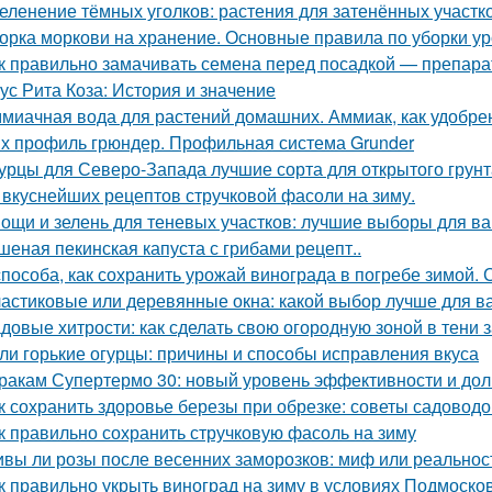
еленение тёмных уголков: растения для затенённых участк
орка моркови на хранение. Основные правила по уборки у
к правильно замачивать семена перед посадкой — препар
ус Рита Коза: История и значение
миачная вода для растений домашних. Аммиак, как удобре
х профиль грюндер. Профильная система Grunder
урцы для Северо-Запада лучшие сорта для открытого грунт
 вкуснейших рецептов стручковой фасоли на зиму.
ощи и зелень для теневых участков: лучшие выборы для в
шеная пекинская капуста с грибами рецепт..
способа, как сохранить урожай винограда в погребе зимой.
астиковые или деревянные окна: какой выбор лучше для в
довые хитрости: как сделать свою огородную зоной в тени 
ли горькие огурцы: причины и способы исправления вкуса
ракам Супертермо 30: новый уровень эффективности и дол
к сохранить здоровье березы при обрезке: советы садоводо
к правильно сохранить стручковую фасоль на зиму
вы ли розы после весенних заморозков: миф или реальнос
к правильно укрыть виноград на зиму в условиях Подмоско