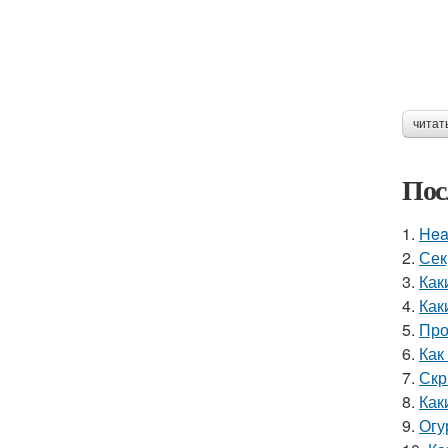
читат
Пос
1.
Hea
2.
Сек
3.
Как
4.
Как
5.
Про
6.
Как
7.
Скр
8.
Как
9.
Огу