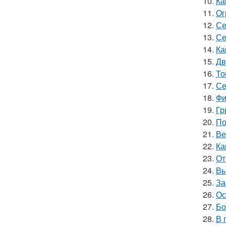
10.
Ка
11.
Ог
12.
Се
13.
Се
14.
Ка
15.
Дв
16.
То
17.
Се
18.
Фи
19.
Гр
20.
По
21.
Ве
22.
Ка
23.
От
24.
Вы
25.
За
26.
Ос
27.
Бо
28.
В 