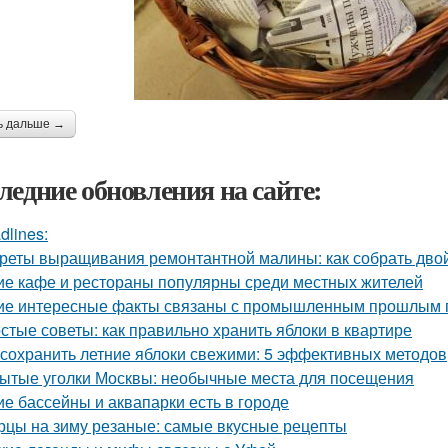
ь дальше →
ледние обновления на сайте:
dlines:
реты выращивания ремонтантной малины: как собрать дво
ие кафе и рестораны популярны среди местных жителей
ие интересные факты связаны с промышленным прошлым 
стые советы: как правильно хранить яблоки в квартире
 сохранить летние яблоки свежими: 5 эффективных методов
ытые уголки Москвы: необычные места для посещения
ие бассейны и аквапарки есть в городе
рцы на зиму резаные: самые вкусные рецепты