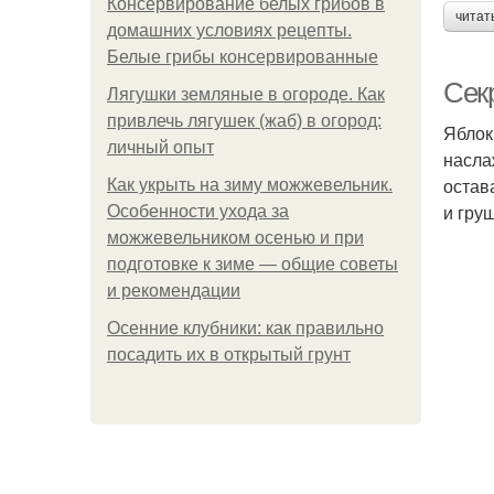
Консервирование белых грибов в
читат
домашних условиях рецепты.
Белые грибы консервированные
Сек
Лягушки земляные в огороде. Как
привлечь лягушек (жаб) в огород:
Яблок
личный опыт
насла
остав
Как укрыть на зиму можжевельник.
и гру
Особенности ухода за
можжевельником осенью и при
подготовке к зиме — общие советы
и рекомендации
Осенние клубники: как правильно
посадить их в открытый грунт