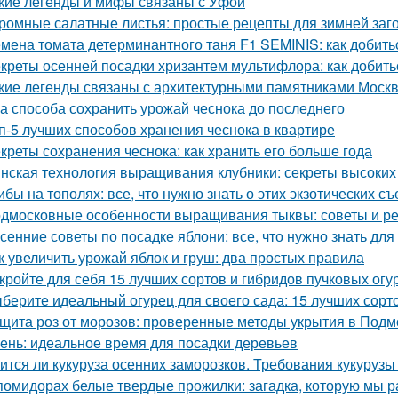
кие легенды и мифы связаны с Уфой
ромные салатные листья: простые рецепты для зимней заг
мена томата детерминантного таня F1 SEMINIS: как добить
креты осенней посадки хризантем мультифлора: как добит
кие легенды связаны с архитектурными памятниками Моск
а способа сохранить урожай чеснока до последнего
п-5 лучших способов хранения чеснока в квартире
креты сохранения чеснока: как хранить его больше года
нская технология выращивания клубники: секреты высоких 
ибы на тополях: все, что нужно знать о этих экзотических с
дмосковные особенности выращивания тыквы: советы и р
сенние советы по посадке яблони: все, что нужно знать д
к увеличить урожай яблок и груш: два простых правила
кройте для себя 15 лучших сортов и гибридов пучковых огу
берите идеальный огурец для своего сада: 15 лучших сорто
щита роз от морозов: проверенные методы укрытия в Подм
ень: идеальное время для посадки деревьев
ится ли кукуруза осенних заморозков. Требования кукурузы
помидорах белые твердые прожилки: загадка, которую мы р