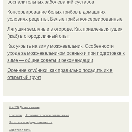
воспалительных заболеваний суставов
Консервирование белых грибов в домашних
условиях рецепты. Белые грибы консервированные
Лягушки земляные в огороде. Как привлечь лягушек
(жаб) в огород: личный опыт
Как укрыть на зиму можжевельник. Особенности
ухода за можжевельником осенью и при подготовке к
зиме — общие советы и рекомендации
Осенние клубники: как правильно посадить их в
открытый грунт
© 2026 Дачная жизнь
Контакты
Пользовательское соглашение
Политика конфидециальности
Обратная связь