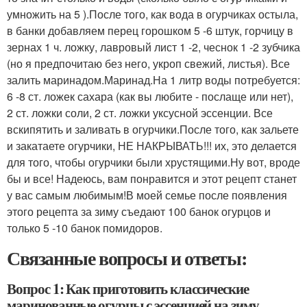
умножить на 5 ).После того, как вода в огурчиках остыла,
в банки добавляем перец горошком 5 -6 штук, горчицу в
зернах 1 ч. ложку, лавровый лист 1 -2, чеснок 1 -2 зубчика
(но я предпочитаю без него, укроп свежий, листья). Все
залить маринадом.Маринад.На 1 литр воды потребуется:
6 -8 ст. ложек сахара (как вы любите - послаще или нет),
2 ст. ложки соли, 2 ст. ложки уксусной эссенции. Все
вскипятить и заливать в огурчики.После того, как зальете
и закатаете огурчики, НЕ НАКРЫВАТЬ!!! их, это делается
для того, чтобы огурчики были хрустящими.Ну вот, вроде
бы и все! Надеюсь, вам понравится и этот рецепт станет
у вас самым любимым!В моей семье после появления
этого рецепта за зиму съедают 100 банок огурцов и
только 5 -10 банок помидоров.
Связанные вопросы и ответы:
Вопрос 1: Как приготовить классические
маринованные огурцы с эссенцией на зиму