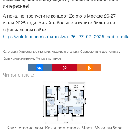
интереснее!
А пока, не пропустите концерт Zoloto в Москве 26-27
июля 2025 года! Узнайте больше и купите билеты на
официальном сайте:
https://zolotoconcerts.ru/moskva_26_27_07_2025_sad_ermita
Категории:
Уникальные станции
,
Красивые станции
,
Современные достижения
,
Культурное значение
,
Метро в культуре
Читайте также
Как я строил дом. Как я дом строю. Част. Муки выбора