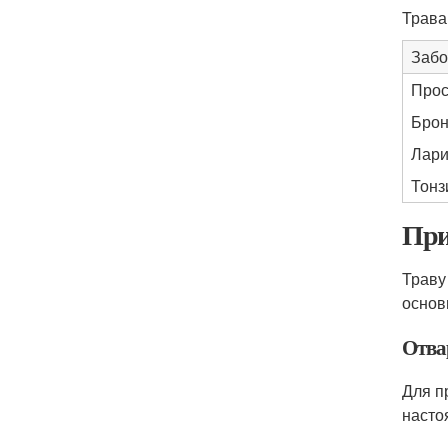
Трава
Забо
Прос
Брон
Лари
Тонз
При
Траву
основ
Отва
Для п
настоя