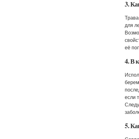
3. К
Трава
для л
Возмо
свойс
её по
4. В
Испол
берем
после
если 
Следу
забол
5. Ка