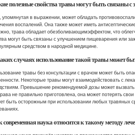
акие полезные свойства травы могут быть связаны с
, упомянутая в выражении, может обладать противовоспали
ечения воспалений. Она также может иметь антисептические
жно, трава обладает обезболивающимэффектом, что облегч
тва могут быть связаны с улучшением пищеварения или за
пулярным средством в народной медицине.
 каких случаях использование такой травы может б
ьзование травы без консультации с врачом может быть опа
енности. Некоторые травы могут взаимодействовать с лек
дствиям. Превышение рекомендуемой дозы может вызвать 
трава не правильно приготовлена, она может потерять свои
ет быть осторожным при использовании любых травяных ср
еваниях.
к современная наука относится к такому методу леч