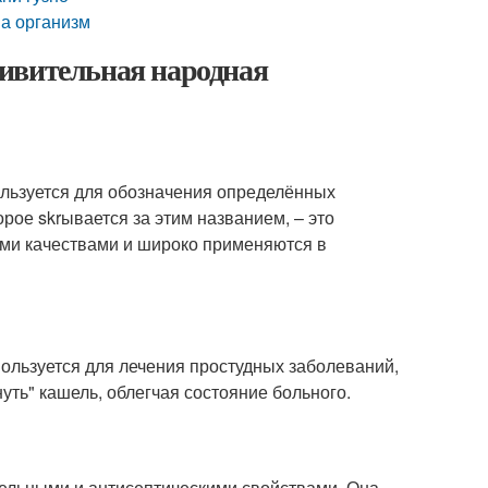
на организм
удивительная народная
пользуется для обозначения определённых
рое skrывается за этим названием, – это
ыми качествами и широко применяются в
спользуется для лечения простудных заболеваний,
уть" кашель, облегчая состояние больного.
тельными и антисептическими свойствами. Она