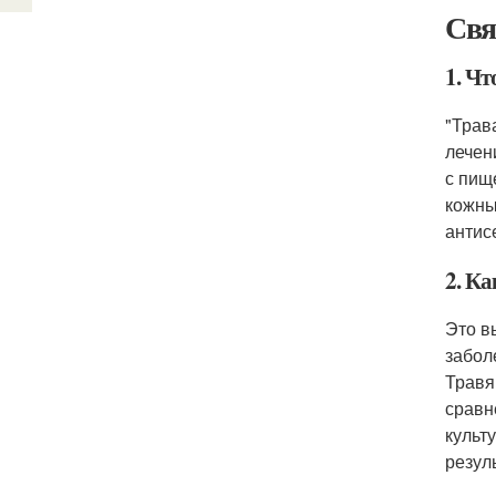
Свя
1. Чт
"Трав
лечен
с пищ
кожны
антис
2. К
Это в
забол
Травя
сравн
культ
резул