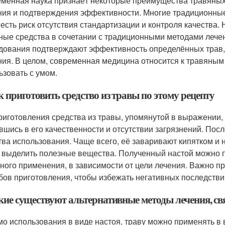
менная наука признаёт некоторые преимущества травяных 
ния и подтверждения эффективности. Многие традиционные
 есть риск отсутствия стандартизации и контроля качества
ные средства в сочетании с традиционными методами лече
дования подтверждают эффективность определённых трав, в
ния. В целом, современная медицина относится к травяным
ьзовать с умом.
к приготовить средство из травы по этому рецепту
риготовления средства из травы, упомянутой в выражении,
вшись в его качественности и отсутствии загрязнений. Пос
тва использования. Чаще всего, её заваривают кипятком и 
 выделить полезные вещества. Полученный настой можно п
ного применения, в зависимости от цели лечения. Важно 
бов приготовления, чтобы избежать негативных последстви
кие существуют альтернативные методы лечения, св
о использования в виде настоя, траву можно применять в 