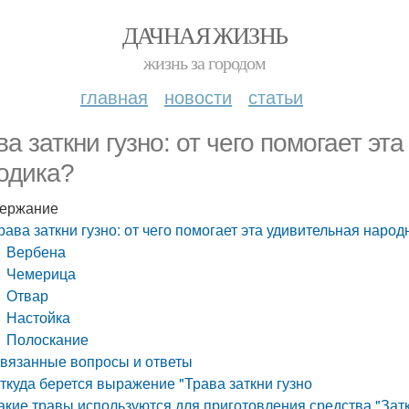
ДАЧНАЯ ЖИЗНЬ
жизнь за городом
главная
новости
статьи
ва заткни гузно: от чего помогает эт
одика?
ержание
рава заткни гузно: от чего помогает эта удивительная наро
Вербена
Чемерица
Отвар
Настойка
Полоскание
вязанные вопросы и ответы
ткуда берется выражение "Трава заткни гузно
акие травы используются для приготовления средства "Затк