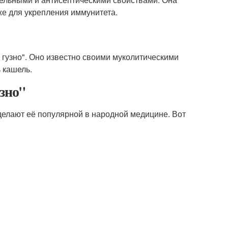
же для укрепления иммунитета.
и гузно". Оно известно своими муколитическими
 кашель.
узно"
 делают её популярной в народной медицине. Вот