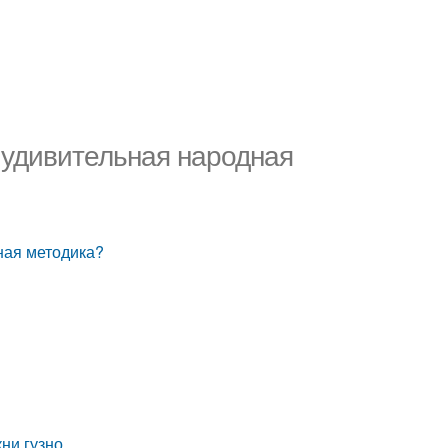
а удивительная народная
дная методика?
ни гузно