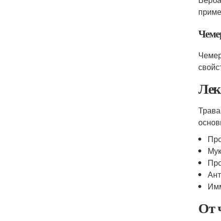
приме
Чеме
Чемер
свойс
Лек
Трава
основ
Про
Мук
Про
Ант
Им
От 