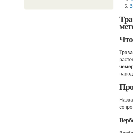
В
Тра
мет
Что
Трава
расте
чеме
народ
Про
Назва
сопро
Верб
Верба