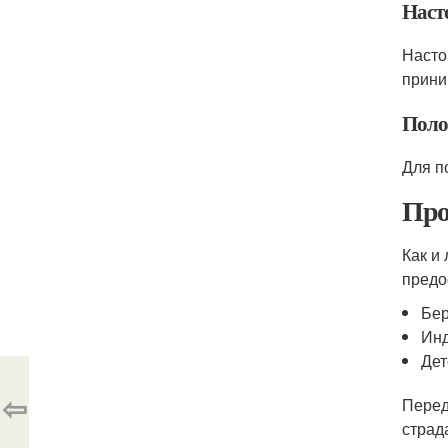
Наст
Насто
приним
Поло
Для п
Про
Как и
предо
Бер
Инд
Дет
⇦
Перед
страд