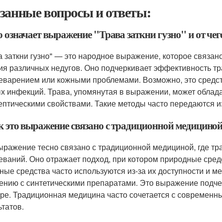
занные вопросы и ответы:
о означает выражение "Трава заткни гузно" и от чег
а заткни гузно" — это народное выражение, которое связа
ия различных недугов. Оно подчеркивает эффективность т
еварением или кожными проблемами. Возможно, это средств
х инфекций. Трава, упомянутая в выражении, может облад
ептическими свойствами. Такие методы часто передаются и
ак это выражение связано с традиционной медицино
ыражение тесно связано с традиционной медициной, где тр
еваний. Оно отражает подход, при котором природные сре
ные средства часто используются из-за их доступности и 
ению с синтетическими препаратами. Это выражение подче
уре. Традиционная медицина часто сочетается с современ
ьтатов.