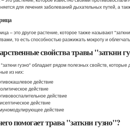
няется для лечения заболеваний дыхательных путей, а так
рица
ица – это другое растение, которое также называют "заткн
твами, то есть способностью разжижать мокроту и облегчать
арственные свойства травы "заткни г
 "заткни гузно" обладает рядом полезных свойств, которые
ные из них:
тивокашлевое действие
олитическое действие
тивовоспалительное действие
исептическое действие
муномодулирующее действие
чего помогает трава "заткни гузно"?