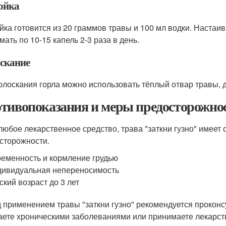
ойка
йка готовится из 20 граммов травы и 100 мл водки. Настаив
ать по 10-15 капель 2-3 раза в день.
скание
олоскания горла можно использовать тёплый отвар травы, д
тивопоказания и меры предосторожно
 любое лекарственное средство, трава "заткни гузно" имеет
сторожности.
еменность и кормление грудью
ивидуальная непереносимость
ский возраст до 3 лет
 применением травы "заткни гузно" рекомендуется проконс
аете хроническими заболеваниями или принимаете лекарс