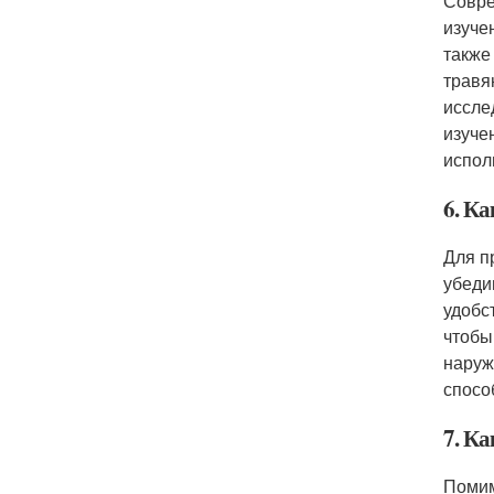
Совре
изуче
также
травя
иссле
изуче
испол
6. Ка
Для п
убеди
удобс
чтобы
наруж
спосо
7. Ка
Помим