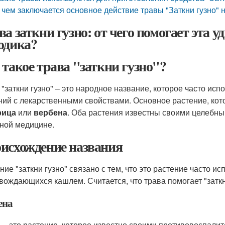
 чем заключается основное действие травы "Заткни гузно" 
ва заткни гузно: от чего помогает эта 
одика?
 такое трава "заткни гузно"?
 "заткни гузно" – это народное название, которое часто ис
ний с лекарственными свойствами. Основное растение, кото
рица
или
вербена
. Оба растения известны своими целебн
ной медицине.
исхождение названия
ние "заткни гузно" связано с тем, что это растение часто и
вождающихся кашлем. Считается, что трава помогает "заткн
ена
 – это растение, которое известно своими противовоспали