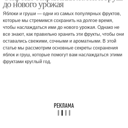
до нового урожая
хранением
Яблоки и груши — одни из самых популярных фруктов,
которые мы стремимся сохранить на долгое время,
Яблоки для
чтобы наслаждаться ими до нового урожая. Однако не
Общие рекомендации
длительного хранения
все знают, как правильно хранить эти фрукты, чтобы они
оставались свежими, сочными и ароматными. В этой
статье мы рассмотрим основные секреты сохранения
яблок и груш, которые помогут вам наслаждаться этими
Холодное хранение
Хранение в подвале
фруктами круглый год.
Картофель для зимнего
Укладка на хранение
хранения