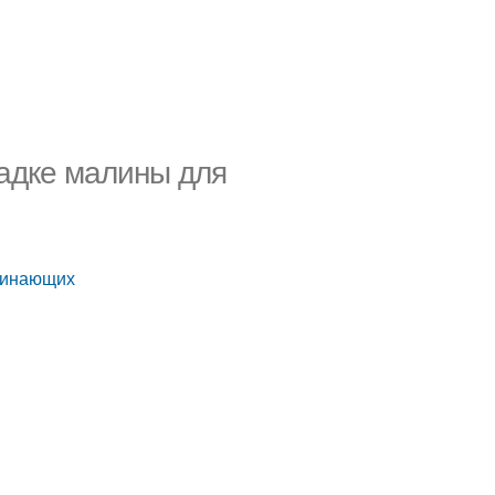
садке малины для
ачинающих