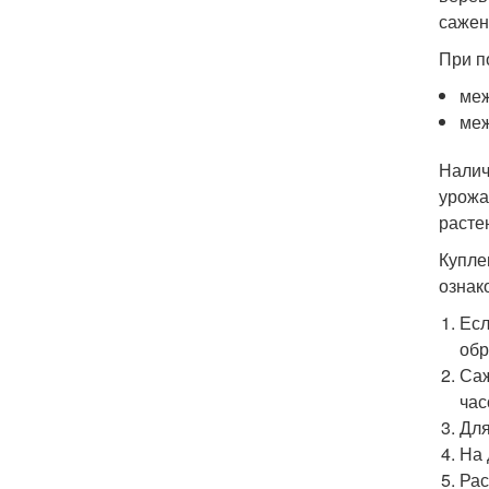
сажен
При п
меж
меж
Налич
урожа
расте
Купле
ознак
Есл
обр
Саж
час
Для
На 
Рас