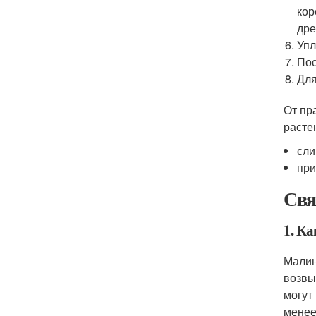
кор
дре
Упл
Пос
Для
От пр
расте
сли
при
Свя
1. К
Малин
возвы
могут
менее