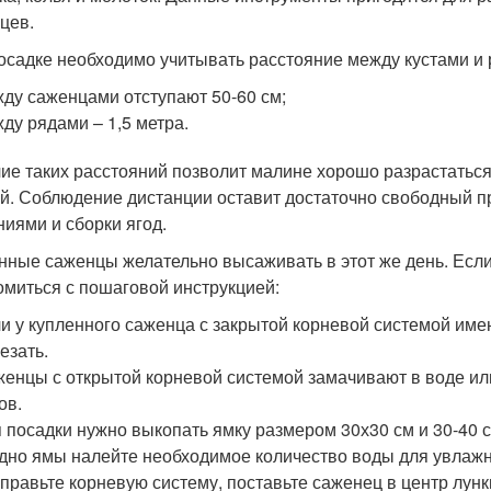
цев.
осадке необходимо учитывать расстояние между кустами и
ду саженцами отступают 50-60 см;
ду рядами – 1,5 метра.
ие таких расстояний позволит малине хорошо разрастаться
й. Соблюдение дистанции оставит достаточно свободный п
ниями и сборки ягод.
нные саженцы желательно высаживать в этот же день. Есл
омиться с пошаговой инструкцией:
и у купленного саженца с закрытой корневой системой име
езать.
енцы с открытой корневой системой замачивают в воде ил
ов.
 посадки нужно выкопать ямку размером 30х30 см и 30-40 с
дно ямы налейте необходимое количество воды для увлаж
правьте корневую систему, поставьте саженец в центр лунк