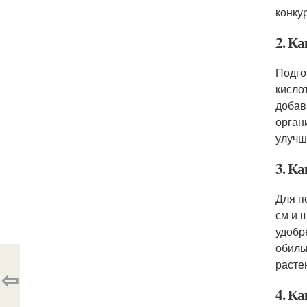
конку
2. К
Подго
кисло
добав
орган
улучш
3. К
Для п
см и 
удобр
обиль
расте
⇦
4. К