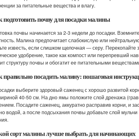
ренции за питательные вещества и влагу.
ак подготовить почву для посадки малины
товка почвы начинается за 2-3 недели до посадки. Вземнит
тность. Малина предпочитает слабокислую или нейтральную 
ьте известь, если слишком щелочная — серу. Перекопайте 
ическое удобрение, такое как компост или перепревший навоз
ит структуру почвы и обогатит ее питательными веществам
ак правильно посадить малину: пошаговая инструк
осадки выберите здоровый саженец с хорошо развитой корн
шириной 40-50 см. На дно ямы положите слой дренажа (грав
ением. Посадите саженец, аккуратно расправив корни, и за
но водой, а после подсыхания почвы добавьте слой мульчи
ния.
акой сорт малины лучше выбрать для начинающих