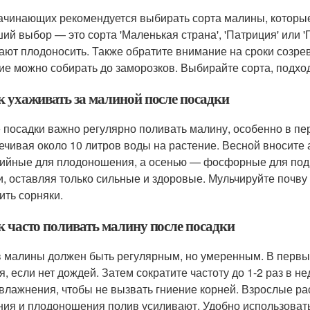
ачинающих рекомендуется выбирать сорта малины, которые
ий выбор — это сорта 'Маленькая страна', 'Патриция' или '
ают плодоносить. Также обратите внимание на сроки созрев
ие можно собирать до заморозков. Выбирайте сорта, подхо
к ухаживать за малиной после посадки
 посадки важно регулярно поливать малину, особенно в пер
ечивая около 10 литров воды на растение. Весной вносите 
ийные для плодоношения, а осенью — фосфорные для подго
и, оставляя только сильные и здоровые. Мульчируйте почву 
ить сорняки.
к часто поливать малину после посадки
 малины должен быть регулярным, но умеренным. В первые
ня, если нет дождей. Затем сократите частоту до 1-2 раз в н
влажнения, чтобы не вызвать гниение корней. Взрослые ра
ния и плодоношения полив усиливают. Удобно использовать