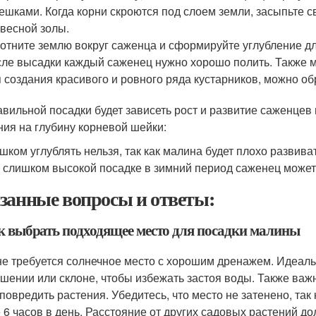
ешками. Когда корни скроются под слоем земли, засыпьте 
весной золы.
отните землю вокруг саженца и сформируйте углубление дл
ле высадки каждый саженец нужно хорошо полить. Также м
 создания красивого и ровного ряда кустарников, можно о
авильной посадки будет зависеть рост и развитие саженце
ния на глубину корневой шейки:
шком углублять нельзя, так как малина будет плохо развива
 слишком высокой посадке в зимний период саженец может 
занные вопросы и ответы:
ак выбрать подходящее место для посадки малины
е требуется солнечное место с хорошим дренажем. Идеаль
шении или склоне, чтобы избежать застоя воды. Также важ
 повредить растения. Убедитесь, что место не затенено, так
 6 часов в день. Расстояние от других садовых растений до