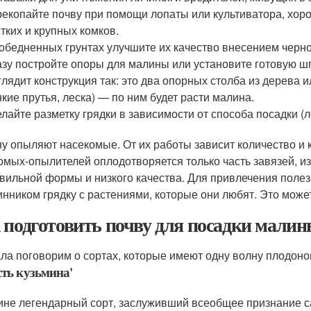
екопайте почву при помощи лопаты или культиватора, хор
тких и крупных комков.
обедненных грунтах улучшите их качество внесением черно
зу постройте опоры для малины или установите готовую ш
лядит конструкция так: это два опорных столба из дерева
нкие прутья, леска) — по ним будет расти малина.
лайте разметку грядки в зависимости от способа посадки (л
у опыляют насекомые. От их работы зависит количество и 
омых-опылителей оплодотворяется только часть завязей, из-
вильной формы и низкого качества. Для привлечения полез
инником грядку с растениями, которые они любят. Это може
 подготовить почву для посадки мали
ла поговорим о сортах, которые имеют одну волну плодон
сть кузьмина'
ине легендарный сорт, заслуживший всеобщее признание с