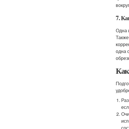
вокруг
7. К
Одна 
Также
корре
одна 
обрез
Как
Подго
удобр
Раз
есл
Очи
исп
сос