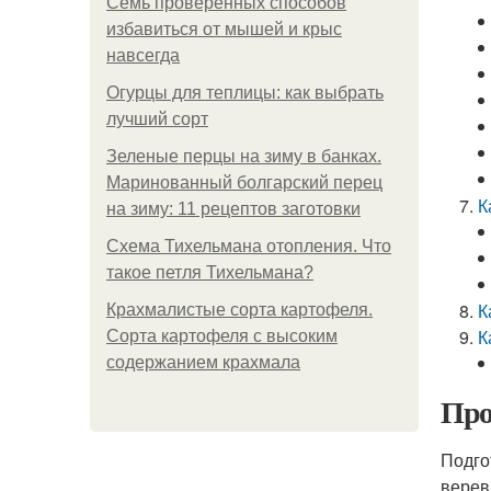
Семь проверенных способов
избавиться от мышей и крыс
навсегда
Огурцы для теплицы: как выбрать
лучший сорт
Зеленые перцы на зиму в банках.
Маринованный болгарский перец
К
на зиму: 11 рецептов заготовки
Схема Тихельмана отопления. Что
такое петля Тихельмана?
К
Крахмалистые сорта картофеля.
К
Сорта картофеля с высоким
содержанием крахмала
Про
Подго
верев