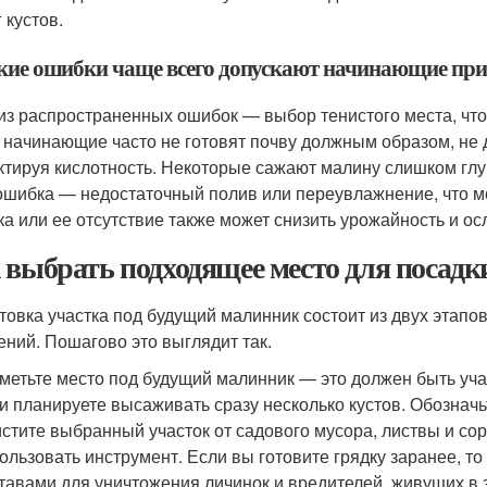
 кустов.
акие ошибки чаще всего допускают начинающие при
из распространенных ошибок — выбор тенистого места, что 
 начинающие часто не готовят почву должным образом, не
ктируя кислотность. Некоторые сажают малину слишком глуб
ошибка — недостаточный полив или переувлажнение, что м
ка или ее отсутствие также может снизить урожайность и ос
 выбрать подходящее место для посад
товка участка под будущий малинник состоит из двух этапов
ений. Пошагово это выглядит так.
метьте место под будущий малинник — это должен быть учас
и планируете высаживать сразу несколько кустов. Обознач
стите выбранный участок от садового мусора, листвы и со
ользовать инструмент. Если вы готовите грядку заранее, т
тавами для уничтожения личинок и вредителей, живущих в 