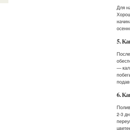
Для н
Хорош
начин
осенн
5. Ка
После
обесп
— кал
побег
подав
6. Ка
Полив
2-3 д
переу
цвете