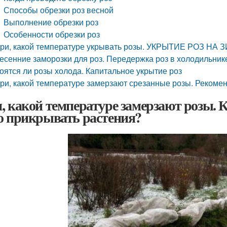
Способы обрезки роз весной
Выполнение обрезки роз
Особенности обрезки роз
ри, какой температуре укрывать розы. УКРЫТИЕ РОЗ НА 
есенние заморозки для роз. Передержка роз в холодильнике
оятся ли розы холода. Капитальное укрытие роз
ри, какой температуре замерзают срезанные розы. Рекоме
, какой температуре замерзают розы. К
о прикрывать растения?