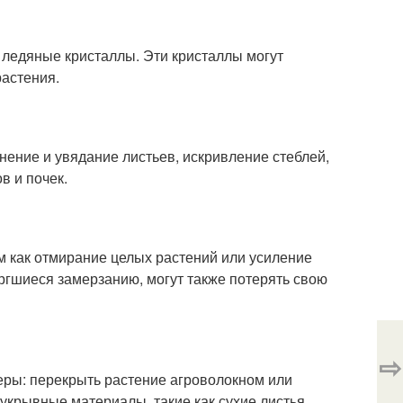
т ледяные кристаллы. Эти кристаллы могут
растения.
ение и увядание листьев, искривление стеблей,
в и почек.
м как отмирание целых растений или усиление
ргшиеся замерзанию, могут также потерять свою
⇨
ры: перекрыть растение агроволокном или
крывные материалы, такие как сухие листья