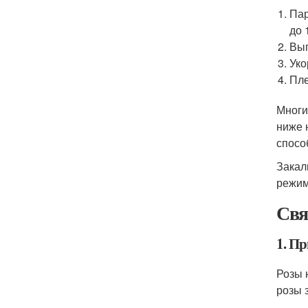
Пар
до 
Выг
Уко
Пле
Многи
ниже 
спосо
Закал
режим
Свя
1. П
Розы 
розы 