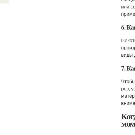
или с
приме
6. Ка
Некот
произ
виды 
7. К
Чтобы
роз, 
матер
внима
Ког
мом