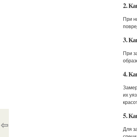
2. К
При н
повре
3. К
При з
образ
4. Ка
Замер
их уя
красо
5. К
⇦
Для з
специ