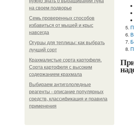
нужно знать о выращивании лука
на своем подворье
Семь проверенных способов
избавиться от мышей и крыс
П
навсегда
В
Б
Огурцы для теплицы: как выбрать
П
лучший сорт
При
Крахмалистые сорта картофеля.
над
Сорта картофеля с высоким
содержанием крахмала
Выбираем антигололедные
реагенты - описание популярных
средств, классификация и правила
применения