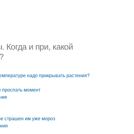
 Когда и при, какой
?
 температуре надо прикрывать растения?
е проспать момент
ние
не страшен им уже мороз
ения