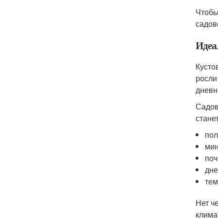
Чтобы
садов
Идеа
Кусто
росли
дневн
Садов
стане
пол
мин
поч
дне
тем
Нет ч
клима