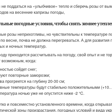
 не поддаться на «улыбчивое» тепло и сберечь розы от вы
одов на весенние капризы погоды,
льные погодные условия, чтобы снять зимнее утепле
вые розы неприхотливы, но чувствительны к температуре по
 по весне, почва не должна перегреваться. А для развития
ых и ночных температур.
оду приходится рассчитывать на погоду, свой опыт и не то
т возможным, когда:
ностью сойдет снег;
уют повторные заморозки;
ва прогреется на глубину 20-30 см;
вные температуры будут стабильно положительными (+10…
пература ночью уже не опустится ниже -2 °C.
етко и повсеместно установленного времени, когда открыва
тической зоны произрастания, погодных условий и вида укр