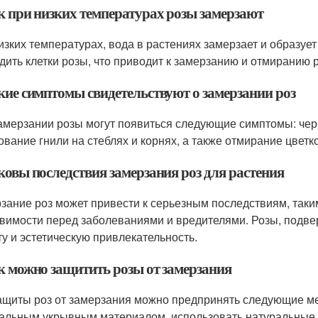
ак при низких температурах розы замерзают
изких температурах, вода в растениях замерзает и образуе
дить клетки розы, что приводит к замерзанию и отмиранию 
акие симптомы свидетельствуют о замерзании роз
амерзании розы могут появиться следующие симптомы: черн
ование гнили на стеблях и корнях, а также отмирание цветко
ковы последствия замерзания роз для растения
зание роз может привести к серьезным последствиям, таки
звимости перед заболеваниями и вредителями. Розы, подве
ту и эстетическую привлекательность.
ак можно защитить розы от замерзания
ащиты роз от замерзания можно предпринять следующие ме
альным укрывным материалом, использовать натуральные у