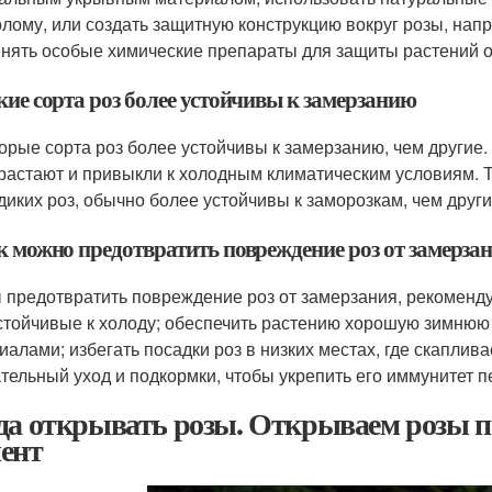
олому, или создать защитную конструкцию вокруг розы, нап
нять особые химические препараты для защиты растений о
кие сорта роз более устойчивы к замерзанию
орые сорта роз более устойчивы к замерзанию, чем другие. 
растают и привыкли к холодным климатическим условиям. Т
диких роз, обычно более устойчивы к заморозкам, чем друг
ак можно предотвратить повреждение роз от замерза
 предотвратить повреждение роз от замерзания, рекоменд
устойчивые к холоду; обеспечить растению хорошую зимнюю
иалами; избегать посадки роз в низких местах, где скаплив
тельный уход и подкормки, чтобы укрепить его иммунитет
да открывать розы. Открываем розы по
ент