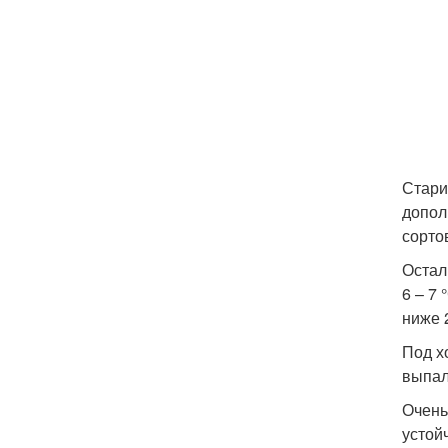
Стари
допол
сорто
Остал
6 – 7
ниже 
Под х
выпал
Очень
устойч