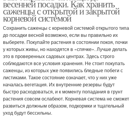
весенней посадки. Как хранить
саженцы с открытой и закрытой
корневой системой
Сохранить саженцы с корневой системой открытого типа
Розы до весны
Розы в горшок
до посадки весной возможно, если вы правильно их
выберете. Покупайте растения в состоянии покоя, почки
у которых живы, но находятся в «спячке». Лучше делать
это в проверенных садовых центрах. Здесь строго
Заморозки для роз
соблюдаются все условия хранения. Не стоит покупать
саженцы, из которых уже появились бледные побеги с
листиками. Такое состояние означает, что у них уже
началась вегетация. Их внутренние резервы будут
быстро расходоваться, и к моменту попадания в грунт
растения совсем ослабеют. Корневая система не сможет
развиться должным образом, подкормки и тщательный
уход будут бессильны.