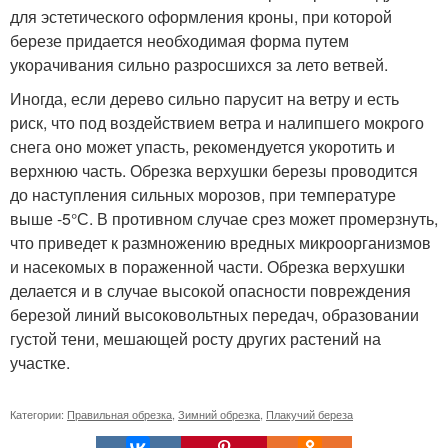
для эстетического оформления кроны, при которой
березе придается необходимая форма путем
укорачивания сильно разросшихся за лето ветвей.
Иногда, если дерево сильно парусит на ветру и есть
риск, что под воздействием ветра и налипшего мокрого
снега оно может упасть, рекомендуется укоротить и
верхнюю часть. Обрезка верхушки березы проводится
до наступления сильных морозов, при температуре
выше -5°С. В противном случае срез может промерзнуть,
что приведет к размножению вредных микроорганизмов
и насекомых в пораженной части. Обрезка верхушки
делается и в случае высокой опасности повреждения
березой линий высоковольтных передач, образовании
густой тени, мешающей росту других растений на
участке.
Категории:
Правильная обрезка
,
Зимний обрезка
,
Плакучий береза